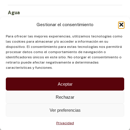
Agua
Ciencia e Innovación
Gestionar el consentimiento
Clima
Economía Sostenible
Para ofrecer las mejores experiencias, utilizamos tecnologías como
las cookies para almacenar y/o acceder a información en su
Bosques y Biodiversidad
dispositivo. El consentimiento para estas tecnologías nos permitirá
Institucionalidad
procesar datos como el comportamiento de navegación o
identificadores únicos en este sitio. No otorgar el consentimiento o
Participación
retirarlo puede afectar negativamente a determinadas
Pueblos Indígenas
características y funciones.
Salud y Alimentación
Seguridad
Aceptar
Rechazar
Ver preferencias
Privacidad
©OTCA |
POLÍTICA DE PRIVACIDAD