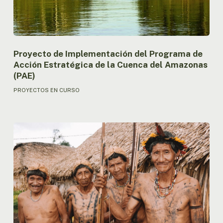
Estratégica
de
la
Cuenca
del
Proyecto de Implementación del Programa de
Amazonas
Acción Estratégica de la Cuenca del Amazonas
(PAE)
(PAE)
PROYECTOS EN CURSO
Proyecto
sobre
gobernanza
y
participación
indígena
en
la
Amazonía