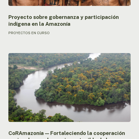
Proyecto sobre gobernanza y participación
indígena en la Amazonía
PROYECTOS EN CURSO
CoRAmazonía
—
Fortaleciendo
la
cooperación
regional
para
el
manejo
sostenible
de
los
CoRAmazonía — Fortaleciendo la cooperación
recursos