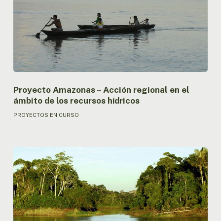
regional
en
el
ámbito
de
los
recursos
hídricos
Proyecto Amazonas – Acción regional en el
ámbito de los recursos hídricos
PROYECTOS EN CURSO
Proyecto
de
Implementación
del
Programa
de
Acción