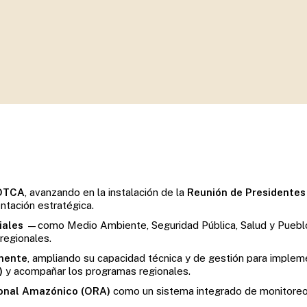
ones y dar seguimiento a los compromisos
 OTCA
, avanzando en la instalación de la
Reunión de Presidentes
entación estratégica.
iales
—como Medio Ambiente, Seguridad Pública, Salud y Pueblo
regionales.
nente
, ampliando su capacidad técnica y de gestión para implem
)
y acompañar los programas regionales.
ional Amazónico (ORA)
como un sistema integrado de monitoreo e