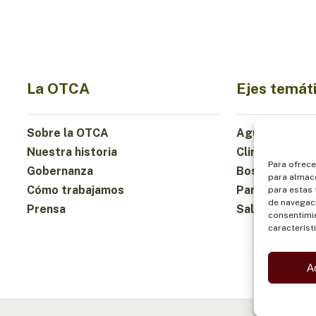
La OTCA
Ejes temát
Sobre la OTCA
Agua
Nuestra historia
Clima
Para ofrece
Gobernanza
Bosques y Bio
para almace
Cómo trabajamos
Participación
para estas
de navegaci
Prensa
Salud y Alime
consentimie
característ
A