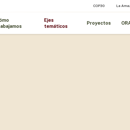
COP30
La Ama
ómo
Ejes
Proyectos
OR
rabajamos
temáticos
DAD
gobernanza amazónica sólida y duradera.
ica y técnica, reforzando el Tratado de
eración regional entre los ocho países.
la capacidad técnica, política y operativa para