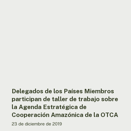
Delegados
de
los
Países
Miembros
participan
de
taller
de
trabajo
sobre
la
Agenda
Delegados de los Países Miembros
Estratégica
participan de taller de trabajo sobre
de
la Agenda Estratégica de
Cooperación
Cooperación Amazónica de la OTCA
Amazónica
de
23 de diciembre de 2019
la