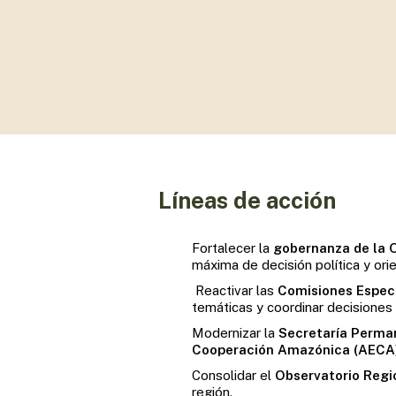
coordinar acciones regionales, implementar decisi
conjuntos asumidos por los Estados Parte.
Presione enter para buscar o ESC para cerrar
Líneas de acción
Fortalecer la
gobernanza de la
máxima de decisión política y ori
Reactivar las
Comisiones Espec
temáticas y coordinar decisiones 
Modernizar la
Secretaría Perma
Cooperación Amazónica (AECA
Consolidar el
Observatorio Reg
región.