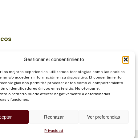
icos
Ciencia e Innovación
Gestionar el consentimiento
Economía Sostenible
r las mejores experiencias, utilizamos tecnologías como las cookies
diversidad
Institucionalidad
nar y/o acceder a información en su dispositivo. El consentimiento
Pueblos Indígenas
 tecnologías nos permitirá procesar datos como el comportamiento
ón o identificadores únicos en este sitio. No otorgar el
ntación
Seguridad
nto o retirarlo puede afectar negativamente a determinadas
icas y funciones.
ceptar
Rechazar
Ver preferencias
Privacidad