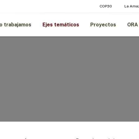
COP30
La Ama
 trabajamos
Ejes temáticos
Proyectos
ORA