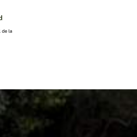
d
l de la