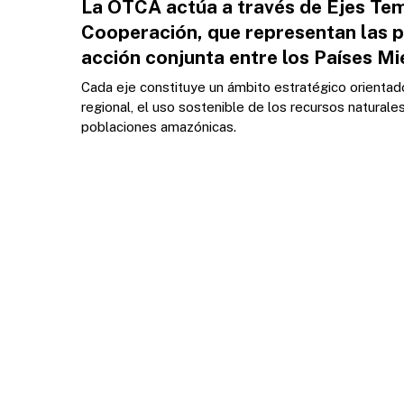
La OTCA actúa a través de Ejes Te
Cooperación, que representan las p
acción conjunta entre los Países M
Cada eje constituye un ámbito estratégico orientado
regional, el uso sostenible de los recursos naturales
poblaciones amazónicas.
Presione enter para buscar o ESC para cerrar