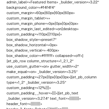
admin_label=»Featured Items» _builder_version=»3.22″
background_color=»#f4f4f4″
custom_margin=»60px|60px|60px|60px»
custom_margin_tablet=»»
custom_margin_phone=»0px|0px|0px|0px»
custom_margin_last_edited=»on|desktop»
custom_padding=»110px||110px|»
box_shadow_style=»preset7″
box_shadow_horizontal=»0px»
box_shadow_vertical=»-400px»
box_shadow_color=»#ffffff» collapsed=»off»]
[et_pb_row column_structure=»1_2,1_2″
use_custom_gutter=»on» gutter_width=»2″
make_equal=»on» _builder_version=»3.25″
custom_padding=»27px|0px|0px|0px»][et_pb_column
type=»1_2″ _builder_version=»3.25″
custom_padding=»12%|||»
custom_padding__hover=»|||»][et_pb_text
_builder_version=»3.27.4″ text_font=»||||||||»
header_font=»||||||||»