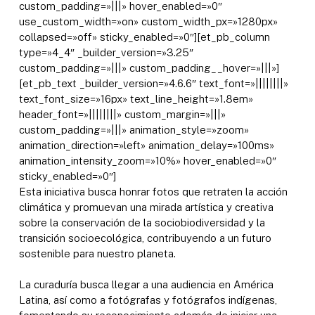
custom_padding=»|||» hover_enabled=»0″
use_custom_width=»on» custom_width_px=»1280px»
collapsed=»off» sticky_enabled=»0″][et_pb_column
type=»4_4″ _builder_version=»3.25″
custom_padding=»|||» custom_padding__hover=»|||»]
[et_pb_text _builder_version=»4.6.6″ text_font=»||||||||»
text_font_size=»16px» text_line_height=»1.8em»
header_font=»||||||||» custom_margin=»|||»
custom_padding=»|||» animation_style=»zoom»
animation_direction=»left» animation_delay=»100ms»
animation_intensity_zoom=»10%» hover_enabled=»0″
sticky_enabled=»0″]
Esta iniciativa busca honrar fotos que retraten la acción
climática y promuevan una mirada artística y creativa
sobre la conservación de la sociobiodiversidad y la
transición socioecológica, contribuyendo a un futuro
sostenible para nuestro planeta.
La curaduría busca llegar a una audiencia en América
Latina, así como a fotógrafas y fotógrafos indígenas,