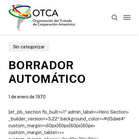
Skip
Menu
to
Menu
buscar
main
content
Sin categorizar
BORRADOR
AUTOMÁTICO
1 de enero de 1970
[et_pb_section fb_built=»1″ admin_label=»Hero Section»
_builder_version=»3.22″ background_color=»#d3dae4″
custom_margin=»60px|60px|60px|60px»
custom_margin_tablet=»»