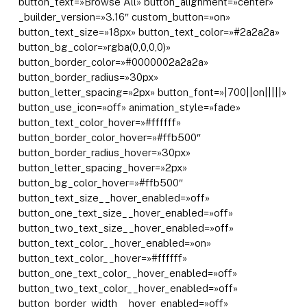
button_text=»Browse All» button_alignment=»center»
_builder_version=»3.16″ custom_button=»on»
button_text_size=»18px» button_text_color=»#2a2a2a»
button_bg_color=»rgba(0,0,0,0)»
button_border_color=»#0000002a2a2a»
button_border_radius=»30px»
button_letter_spacing=»2px» button_font=»|700||on|||||»
button_use_icon=»off» animation_style=»fade»
button_text_color_hover=»#ffffff»
button_border_color_hover=»#ffb500″
button_border_radius_hover=»30px»
button_letter_spacing_hover=»2px»
button_bg_color_hover=»#ffb500″
button_text_size__hover_enabled=»off»
button_one_text_size__hover_enabled=»off»
button_two_text_size__hover_enabled=»off»
button_text_color__hover_enabled=»on»
button_text_color__hover=»#ffffff»
button_one_text_color__hover_enabled=»off»
button_two_text_color__hover_enabled=»off»
button_border_width__hover_enabled=»off»