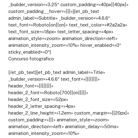
_builder_version=»3.25″ custom_padding=»40px||40px|»
custom_padding__hover=»|||»][et_pb_text
admin_label=»Subtitle» _builder_version=»4.6.6″
text_font=»Roboto|on||on|» text_text_color=»#2a2a2a»
text_font_size=»18px» text_letter_spacing=»4px»
animation_style=»zoom» animation_direction=»left»
animation_intensity_zoom=»10%» hover_enabled=»0″
sticky_enabled=»0″]
Concurso fotografico
[/et_pb_text][et_pb_text admin_label=»Title»
_builder_version=»4.6.6″ text_font=»||||||||»
header_font=»||||||||»
header_2_font=»Roboto|700||on|||||»
header_2_font_size=»52px»
header_2_letter_spacing=»4px»
header_2_line_height=»1.2em» custom_margin=»||20px|»
custom_padding=»|||» animation_style=»zoom»
animation_direction=»left» animation_delay=»50ms»
animation_intensity_zoom=»10%»