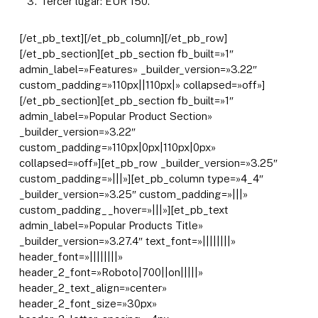
Tercer lugar: EUR 150.
[/et_pb_text][/et_pb_column][/et_pb_row]
[/et_pb_section][et_pb_section fb_built=»1″
admin_label=»Features» _builder_version=»3.22″
custom_padding=»110px||110px|» collapsed=»off»]
[/et_pb_section][et_pb_section fb_built=»1″
admin_label=»Popular Product Section»
_builder_version=»3.22″
custom_padding=»110px|0px|110px|0px»
collapsed=»off»][et_pb_row _builder_version=»3.25″
custom_padding=»|||»][et_pb_column type=»4_4″
_builder_version=»3.25″ custom_padding=»|||»
custom_padding__hover=»|||»][et_pb_text
admin_label=»Popular Products Title»
_builder_version=»3.27.4″ text_font=»||||||||»
header_font=»||||||||»
header_2_font=»Roboto|700||on|||||»
header_2_text_align=»center»
header_2_font_size=»30px»