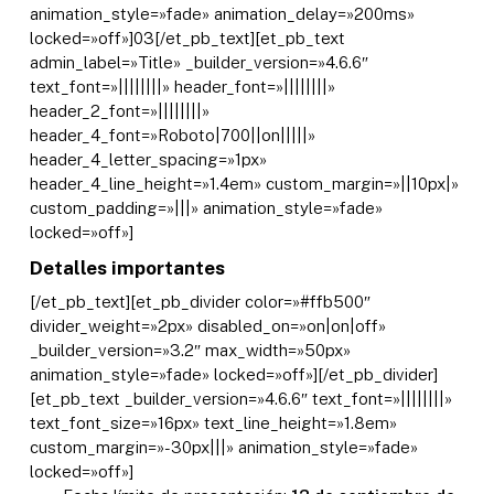
animation_style=»fade» animation_delay=»200ms»
locked=»off»]03[/et_pb_text][et_pb_text
admin_label=»Title» _builder_version=»4.6.6″
text_font=»||||||||» header_font=»||||||||»
header_2_font=»||||||||»
header_4_font=»Roboto|700||on|||||»
header_4_letter_spacing=»1px»
header_4_line_height=»1.4em» custom_margin=»||10px|»
custom_padding=»|||» animation_style=»fade»
locked=»off»]
Detalles importantes
[/et_pb_text][et_pb_divider color=»#ffb500″
divider_weight=»2px» disabled_on=»on|on|off»
_builder_version=»3.2″ max_width=»50px»
animation_style=»fade» locked=»off»][/et_pb_divider]
[et_pb_text _builder_version=»4.6.6″ text_font=»||||||||»
text_font_size=»16px» text_line_height=»1.8em»
custom_margin=»-30px|||» animation_style=»fade»
locked=»off»]