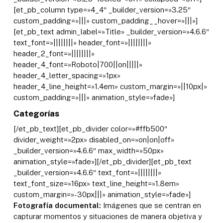
[et_pb_column type=»4_4″ _builder_version=»3.25″
custom_padding=»|||» custom_padding__hover=»|||»]
[et_pb_text admin_label=»Title» _builder_version=»4.6.6″
text_font=»||||||||» header_font=»||||||||»
header_2_font=»||||||||»
header_4_font=»Roboto|700||on|||||»
header_4_letter_spacing=»1px»
header_4_line_height=»1.4em» custom_margin=»||10px|»
custom_padding=»|||» animation_style=»fade»]
Categorías
[/et_pb_text][et_pb_divider color=»#ffb500″
divider_weight=»2px» disabled_on=»on|on|off»
_builder_version=»4.6.6″ max_width=»50px»
animation_style=»fade»][/et_pb_divider][et_pb_text
_builder_version=»4.6.6″ text_font=»||||||||»
text_font_size=»16px» text_line_height=»1.8em»
custom_margin=»-30px|||» animation_style=»fade»]
Fotografía documental:
Imágenes que se centran en
capturar momentos y situaciones de manera objetiva y