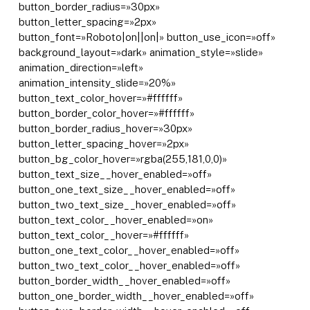
button_border_radius=»30px»
button_letter_spacing=»2px»
button_font=»Roboto|on||on|» button_use_icon=»off»
background_layout=»dark» animation_style=»slide»
animation_direction=»left»
animation_intensity_slide=»20%»
button_text_color_hover=»#ffffff»
button_border_color_hover=»#ffffff»
button_border_radius_hover=»30px»
button_letter_spacing_hover=»2px»
button_bg_color_hover=»rgba(255,181,0,0)»
button_text_size__hover_enabled=»off»
button_one_text_size__hover_enabled=»off»
button_two_text_size__hover_enabled=»off»
button_text_color__hover_enabled=»on»
button_text_color__hover=»#ffffff»
button_one_text_color__hover_enabled=»off»
button_two_text_color__hover_enabled=»off»
button_border_width__hover_enabled=»off»
button_one_border_width__hover_enabled=»off»