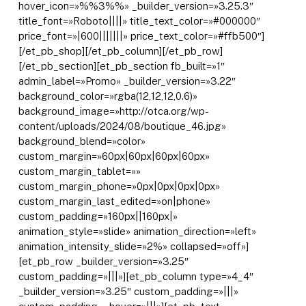
hover_icon=»%%3%%» _builder_version=»3.25.3″
title_font=»Roboto||||» title_text_color=»#000000″
price_font=»|600|||||||» price_text_color=»#ffb500″]
[/et_pb_shop][/et_pb_column][/et_pb_row]
[/et_pb_section][et_pb_section fb_built=»1″
admin_label=»Promo» _builder_version=»3.22″
background_color=»rgba(12,12,12,0.6)»
background_image=»http://otca.org/wp-
content/uploads/2024/08/boutique_46.jpg»
background_blend=»color»
custom_margin=»60px|60px|60px|60px»
custom_margin_tablet=»»
custom_margin_phone=»0px|0px|0px|0px»
custom_margin_last_edited=»on|phone»
custom_padding=»160px||160px|»
animation_style=»slide» animation_direction=»left»
animation_intensity_slide=»2%» collapsed=»off»]
[et_pb_row _builder_version=»3.25″
custom_padding=»|||»][et_pb_column type=»4_4″
_builder_version=»3.25″ custom_padding=»|||»