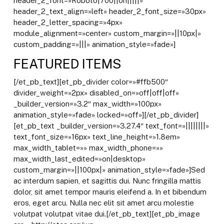
header_2_font=»Roboto|700||on|||||»
header_2_text_align=»left» header_2_font_size=»30px»
header_2_letter_spacing=»4px»
module_alignment=»center» custom_margin=»||10px|»
custom_padding=»|||» animation_style=»fade»]
FEATURED ITEMS
[/et_pb_text][et_pb_divider color=»#ffb500″
divider_weight=»2px» disabled_on=»off|off|off»
_builder_version=»3.2″ max_width=»100px»
animation_style=»fade» locked=»off»][/et_pb_divider]
[et_pb_text _builder_version=»3.27.4″ text_font=»||||||||»
text_font_size=»16px» text_line_height=»1.8em»
max_width_tablet=»» max_width_phone=»»
max_width_last_edited=»on|desktop»
custom_margin=»||100px|» animation_style=»fade»]Sed
ac interdum sapien, et sagittis dui. Nunc fringilla mattis
dolor, sit amet tempor mauris eleifend a. In et bibendum
eros, eget arcu. Nulla nec elit sit amet arcu molestie
volutpat volutpat vitae dui.[/et_pb_text][et_pb_image