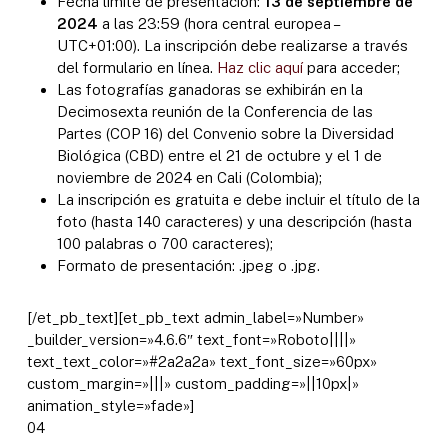
Fecha límite de presentación:
13 de septiembre de
2024
a las 23:59 (hora central europea –
UTC+01:00). La inscripción debe realizarse a través
del formulario en línea.
Haz clic aquí
para acceder;
Las fotografías ganadoras se exhibirán en la
Decimosexta reunión de la Conferencia de las
Partes (COP 16) del Convenio sobre la Diversidad
Biológica (CBD) entre el 21 de octubre y el 1 de
noviembre de 2024 en Cali (Colombia);
La inscripción es gratuita e debe incluir el título de la
foto (hasta 140 caracteres) y una descripción (hasta
100 palabras o 700 caracteres);
Formato de presentación: .jpeg o .jpg.
[/et_pb_text][et_pb_text admin_label=»Number»
_builder_version=»4.6.6″ text_font=»Roboto||||»
text_text_color=»#2a2a2a» text_font_size=»60px»
custom_margin=»|||» custom_padding=»||10px|»
animation_style=»fade»]
04