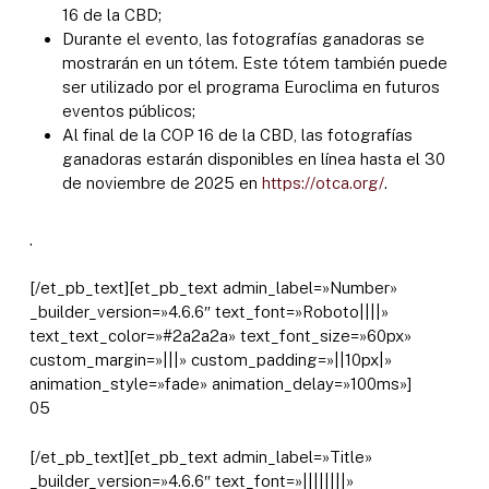
16 de la CBD;
Durante el evento, las fotografías ganadoras se
mostrarán en un tótem. Este tótem también puede
ser utilizado por el programa Euroclima en futuros
eventos públicos;
Al final de la COP 16 de la CBD, las fotografías
ganadoras estarán disponibles en línea hasta el 30
de noviembre de 2025 en
https://otca.org/
.
.
[/et_pb_text][et_pb_text admin_label=»Number»
_builder_version=»4.6.6″ text_font=»Roboto||||»
text_text_color=»#2a2a2a» text_font_size=»60px»
custom_margin=»|||» custom_padding=»||10px|»
animation_style=»fade» animation_delay=»100ms»]
05
[/et_pb_text][et_pb_text admin_label=»Title»
_builder_version=»4.6.6″ text_font=»||||||||»