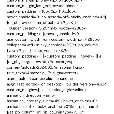
custom_margin_phone=»0px|0px|0px|0px»
custom_margin_last_edited=»on|phone»
custom_padding=»110px|0px|110px|0px»
hover_enabled=»0″ collapsed=»off» sticky_enabled=»0″]
[et_pb_row column_structure=»2_5,3_5″
_builder_version=»3.25″ max_width=»1280px»
custom_padding=»|||» hover_enabled=»0″
use_custom_width=»on» custom_width_px=»1280px»
collapsed=»off» sticky_enabled=»0″][et_pb_column
type=»2_5″ _builder_version=»3.25″
custom_padding=»|||» custom_padding__hover=»|||»]
[et_pb_image src=»http://otca.org/wp-
content/uploads/2024/02/Amazonia_17.jpg»
title_text=»Amazonia_17″ align=»center»
align_tablet=»center» align_phone=»»
align_last_edited=»on|desktop» _builder_version=»4.6.6″
custom_margin=»|||» animation_style=»slide»
animation_direction=»right»
animation_intensity_slide=»4%» hover_enabled=»0″
animation=»off» sticky_enabled=»0″][/et_pb_image]
[/et_pb_column][et_pb_column type=»3_5″