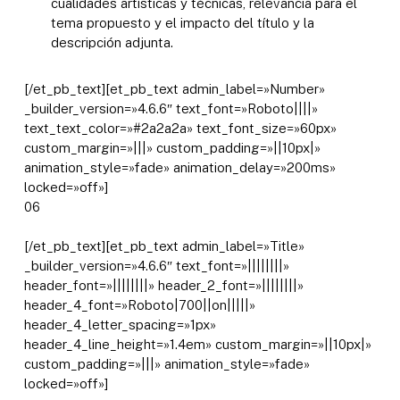
cualidades artísticas y técnicas, relevancia para el
tema propuesto y el impacto del título y la
descripción adjunta.​
[/et_pb_text][et_pb_text admin_label=»Number»
_builder_version=»4.6.6″ text_font=»Roboto||||»
text_text_color=»#2a2a2a» text_font_size=»60px»
custom_margin=»|||» custom_padding=»||10px|»
animation_style=»fade» animation_delay=»200ms»
locked=»off»]
06
[/et_pb_text][et_pb_text admin_label=»Title»
_builder_version=»4.6.6″ text_font=»||||||||»
header_font=»||||||||» header_2_font=»||||||||»
header_4_font=»Roboto|700||on|||||»
header_4_letter_spacing=»1px»
header_4_line_height=»1.4em» custom_margin=»||10px|»
custom_padding=»|||» animation_style=»fade»
locked=»off»]