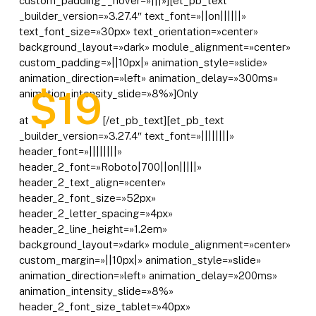
custom_padding__hover=»|||»][et_pb_text
_builder_version=»3.27.4″ text_font=»||on||||||»
text_font_size=»30px» text_orientation=»center»
background_layout=»dark» module_alignment=»center»
custom_padding=»||10px|» animation_style=»slide»
animation_direction=»left» animation_delay=»300ms»
$19
animation_intensity_slide=»8%»]Only
at
[/et_pb_text][et_pb_text
_builder_version=»3.27.4″ text_font=»||||||||»
header_font=»||||||||»
header_2_font=»Roboto|700||on|||||»
header_2_text_align=»center»
header_2_font_size=»52px»
header_2_letter_spacing=»4px»
header_2_line_height=»1.2em»
background_layout=»dark» module_alignment=»center»
custom_margin=»||10px|» animation_style=»slide»
animation_direction=»left» animation_delay=»200ms»
animation_intensity_slide=»8%»
header_2_font_size_tablet=»40px»