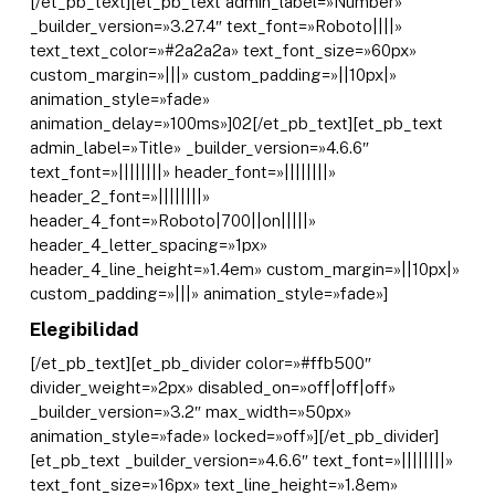
[/et_pb_text][et_pb_text admin_label=»Number»
_builder_version=»3.27.4″ text_font=»Roboto||||»
text_text_color=»#2a2a2a» text_font_size=»60px»
custom_margin=»|||» custom_padding=»||10px|»
animation_style=»fade»
animation_delay=»100ms»]02[/et_pb_text][et_pb_text
admin_label=»Title» _builder_version=»4.6.6″
text_font=»||||||||» header_font=»||||||||»
header_2_font=»||||||||»
header_4_font=»Roboto|700||on|||||»
header_4_letter_spacing=»1px»
header_4_line_height=»1.4em» custom_margin=»||10px|»
custom_padding=»|||» animation_style=»fade»]
Elegibilidad
[/et_pb_text][et_pb_divider color=»#ffb500″
divider_weight=»2px» disabled_on=»off|off|off»
_builder_version=»3.2″ max_width=»50px»
animation_style=»fade» locked=»off»][/et_pb_divider]
[et_pb_text _builder_version=»4.6.6″ text_font=»||||||||»
text_font_size=»16px» text_line_height=»1.8em»