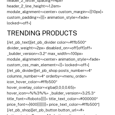
header_2_letter_spacing=»4px»
header_2_line_height=»1.2em»
module_alignment=»center» custom_margin=»||10px|»
custom_padding=»|||» animation_style=»fade»
locked=»off»]
TRENDING PRODUCTS
[/et_pb_text][et_pb_divider color=»#ffb500″
divider_weight=»2px» disabled_on=»off|off|off»
_builder_version=»3.2″ max_width=»100px»
module_alignment=»center» animation_style=»fade»
custom_css_main_element=»||» locked=»off»]
[/et_pb_divider][et_pb_shop posts_number=»4″
columns_number=»4″ orderby=»menu_order»
icon_hover_color=»#ffb500″
hover_overlay_color=»rgba(0,0,0,0.65)»
hover_icon=»%%3%%» _builder_version=»3.25.3″
title_font=»Roboto||||» title_text_color=»#000000″
price_font=»|600|||||||» price_text_color=»#ffb500″]
[/et_pb_shop][et_pb_button button_url=»#»