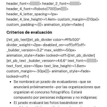
header_font=»||||||||» header_2_font=»||||||||»
header_4_font=»Roboto|700||on|||||»
header_4_letter_spacing=»1px»
header_4_line_height=»1.4em» custom_margin=»||10px|»
custom_padding=»|||» animation_style=»fade»]
Criterios de evaluación
[/et_pb_text][et_pb_divider color=»#ffb500″
divider_weight=»2px» disabled_on=»off|off|off»
_builder_version=»3.2″ max_width=»50px»
animation_style=»fade» locked=»off»][/et_pb_divider]
[et_pb_text _builder_version=»4.6.6″ text_font=»||||||||»
text_font_size=»16px» text_line_height=»1.8em»
custom_margin=»-30px|||» animation_style=»fade»
locked=»off»]
Se nombrará un jurado de evaluadores – que se
anunciará próximamente – por las organizaciones que
organizan el concurso fotográfico. Estará
compuesto por personas indígenas y no indígenas;
El jurado evaluará las fotos basándose en