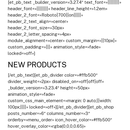
[et_pb_text _builder_version=»3.27.4″ text_font=»||||||||»
header_font=»||||||||» header_line_height=»1.2em»
header_2_font=»Roboto|700||on|||||»
header_2_text_align=»center»
header_2_font_size=»30px»
header_2_letter_spacing=»4px»
module_alignment=»center» custom_margin=»||10px|»
custom_padding=»|||» animation_style=»fade»
locked=»off»]
NEW PRODUCTS
[/et_pb_text][et_pb_divider color=»#ffb500″
divider_weight=»2px» disabled_on=»off|off|off»
_builder_version=»3.23.4″ height=»50px»
animation_style=»fade»
custom_css_main_element=»margin: 0 auto;||width:
100px;||||» locked=»off»][/et_pb_divider][et_pb_shop
posts_number=»6″ columns_number=»3″
orderby=»menu_order» icon_hover_color=»#ffb500″
hover_overlay_color=»rgba(0,0,0,0.65)»