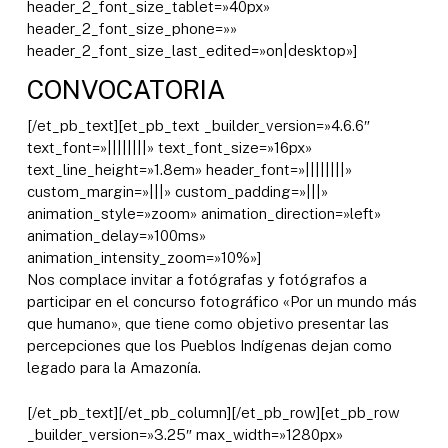
header_2_font_size_tablet=»40px»
header_2_font_size_phone=»»
header_2_font_size_last_edited=»on|desktop»]
CONVOCATORIA
[/et_pb_text][et_pb_text _builder_version=»4.6.6″
text_font=»||||||||» text_font_size=»16px»
text_line_height=»1.8em» header_font=»||||||||»
custom_margin=»|||» custom_padding=»|||»
animation_style=»zoom» animation_direction=»left»
animation_delay=»100ms»
animation_intensity_zoom=»10%»]
Nos complace invitar a fotógrafas y fotógrafos a
participar en el concurso fotográfico «Por un mundo más
que humano», que tiene como objetivo presentar las
percepciones que los Pueblos Indígenas dejan como
legado para la Amazonía.
[/et_pb_text][/et_pb_column][/et_pb_row][et_pb_row
_builder_version=»3.25″ max_width=»1280px»