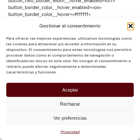
button_two_border_width__hover_enabled=»off»
button_border_color__hover_enabled=»on»
button_border_color__hover=»#ffffff»
button_one_border_color__hover_enabled=»off»
Gestionar el consentimiento
button_two_border_color__hover_enabled=»off»
button_border_radius__hover_enabled=»on»
Para ofrecer las mejores experiencias, utilizamos tecnologías como
button_border_radius__hover=»30px»
las cookies para almacenar y/o acceder a información en su
button_one_border_radius__hover_enabled=»off»
dispositivo. El consentimiento para estas tecnologías nos permitirá
button_two_border_radius__hover_enabled=»off»
procesar datos como el comportamiento de navegación o
identificadores únicos en este sitio. No otorgar el consentimiento o
button_letter_spacing__hover_enabled=»on»
retirarlo puede afectar negativamente a determinadas
button_letter_spacing__hover=»2px»
características y funciones.
button_one_letter_spacing__hover_enabled=»off»
button_two_letter_spacing__hover_enabled=»off»
Aceptar
button_bg_color__hover_enabled=»on»
button_bg_color__hover=»rgba(255,181,0,0)»
button_one_bg_color__hover_enabled=»off»
Rechazar
button_two_bg_color__hover_enabled=»off»]
[/et_pb_button][/et_pb_column][/et_pb_row]
Ver preferencias
[/et_pb_section][et_pb_section fb_built=»1″
admin_label=»Subscribe» _builder_version=»3.22″
Privacidad
custom_padding=»110px||110px|» collapsed=»off»]