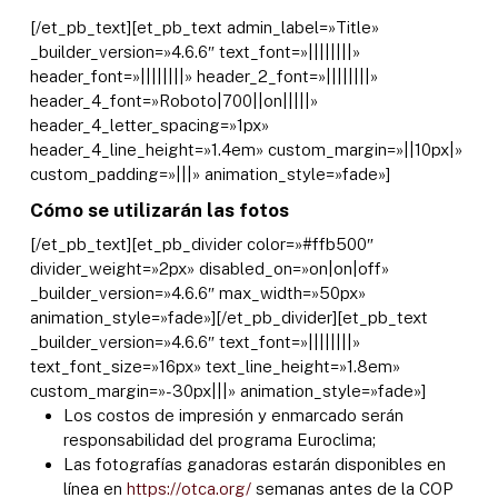
[/et_pb_text][et_pb_text admin_label=»Title»
_builder_version=»4.6.6″ text_font=»||||||||»
header_font=»||||||||» header_2_font=»||||||||»
header_4_font=»Roboto|700||on|||||»
header_4_letter_spacing=»1px»
header_4_line_height=»1.4em» custom_margin=»||10px|»
custom_padding=»|||» animation_style=»fade»]
Cómo se utilizarán las fotos
[/et_pb_text][et_pb_divider color=»#ffb500″
divider_weight=»2px» disabled_on=»on|on|off»
_builder_version=»4.6.6″ max_width=»50px»
animation_style=»fade»][/et_pb_divider][et_pb_text
_builder_version=»4.6.6″ text_font=»||||||||»
text_font_size=»16px» text_line_height=»1.8em»
custom_margin=»-30px|||» animation_style=»fade»]
Los costos de impresión y enmarcado serán
responsabilidad del programa Euroclima;
Las fotografías ganadoras estarán disponibles en
línea en
https://otca.org/
semanas antes de la COP