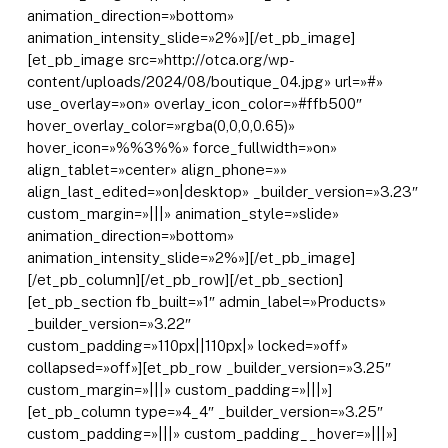
animation_direction=»bottom»
animation_intensity_slide=»2%»][/et_pb_image]
[et_pb_image src=»http://otca.org/wp-
content/uploads/2024/08/boutique_04.jpg» url=»#»
use_overlay=»on» overlay_icon_color=»#ffb500″
hover_overlay_color=»rgba(0,0,0,0.65)»
hover_icon=»%%3%%» force_fullwidth=»on»
align_tablet=»center» align_phone=»»
align_last_edited=»on|desktop» _builder_version=»3.23″
custom_margin=»|||» animation_style=»slide»
animation_direction=»bottom»
animation_intensity_slide=»2%»][/et_pb_image]
[/et_pb_column][/et_pb_row][/et_pb_section]
[et_pb_section fb_built=»1″ admin_label=»Products»
_builder_version=»3.22″
custom_padding=»110px||110px|» locked=»off»
collapsed=»off»][et_pb_row _builder_version=»3.25″
custom_margin=»|||» custom_padding=»|||»]
[et_pb_column type=»4_4″ _builder_version=»3.25″
custom_padding=»|||» custom_padding__hover=»|||»]