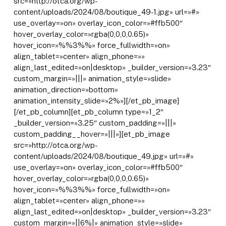
src=»http://otca.org/wp-
content/uploads/2024/08/boutique_49-1.jpg» url=»#»
use_overlay=»on» overlay_icon_color=»#ffb500″
hover_overlay_color=»rgba(0,0,0,0.65)»
hover_icon=»%%3%%» force_fullwidth=»on»
align_tablet=»center» align_phone=»»
align_last_edited=»on|desktop» _builder_version=»3.23″
custom_margin=»|||» animation_style=»slide»
animation_direction=»bottom»
animation_intensity_slide=»2%»][/et_pb_image]
[/et_pb_column][et_pb_column type=»1_2″
_builder_version=»3.25″ custom_padding=»|||»
custom_padding__hover=»|||»][et_pb_image
src=»http://otca.org/wp-
content/uploads/2024/08/boutique_49.jpg» url=»#»
use_overlay=»on» overlay_icon_color=»#ffb500″
hover_overlay_color=»rgba(0,0,0,0.65)»
hover_icon=»%%3%%» force_fullwidth=»on»
align_tablet=»center» align_phone=»»
align_last_edited=»on|desktop» _builder_version=»3.23″
custom_margin=»||6%|» animation_style=»slide»