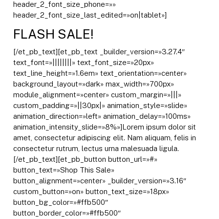
header_2_font_size_phone=»»
header_2_font_size_last_edited=»on|tablet»]
FLASH SALE!
[/et_pb_text][et_pb_text _builder_version=»3.27.4″
text_font=»||||||||» text_font_size=»20px»
text_line_height=»1.6em» text_orientation=»center»
background_layout=»dark» max_width=»700px»
module_alignment=»center» custom_margin=»|||»
custom_padding=»||30px|» animation_style=»slide»
animation_direction=»left» animation_delay=»100ms»
animation_intensity_slide=»8%»]Lorem ipsum dolor sit
amet, consectetur adipiscing elit. Nam aliquam, felis in
consectetur rutrum, lectus urna malesuada ligula.
[/et_pb_text][et_pb_button button_url=»#»
button_text=»Shop This Sale»
button_alignment=»center» _builder_version=»3.16″
custom_button=»on» button_text_size=»18px»
button_bg_color=»#ffb500″
button_border_color=»#ffb500″