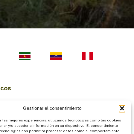
icos
Ciencia e Innovación
Gestionar el consentimiento
Economía Sostenible
r las mejores experiencias, utilizamos tecnologías como las cookies
diversidad
Institucionalidad
nar y/o acceder a información en su dispositivo. El consentimiento
Pueblos Indígenas
 tecnologías nos permitirá procesar datos como el comportamiento