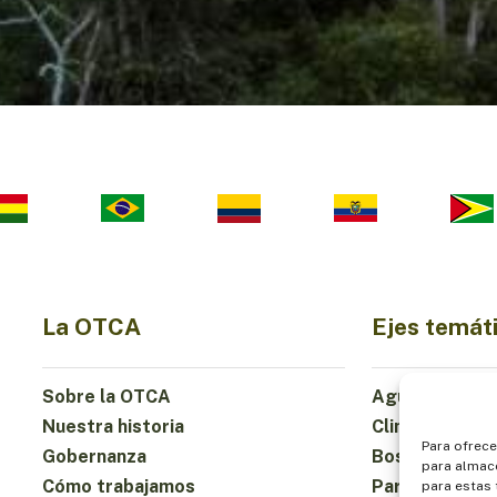
La OTCA
Ejes temát
Sobre la OTCA
Agua
Nuestra historia
Clima
Para ofrece
Gobernanza
Bosques y Bio
para almace
Cómo trabajamos
Participación
para estas