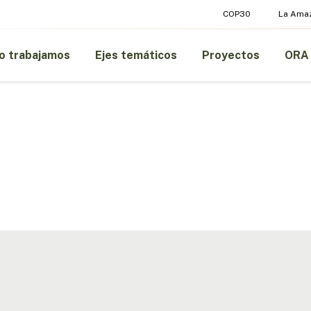
COP30
La Ama
 trabajamos
Ejes temáticos
Proyectos
ORA