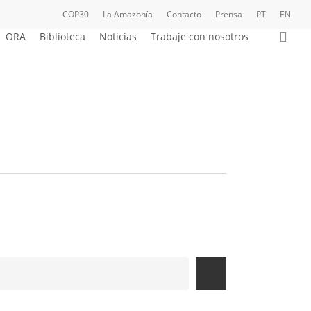
COP30
La Amazonía
Contacto
Prensa
PT
EN
bus
ORA
Biblioteca
Noticias
Trabaje con nosotros
car