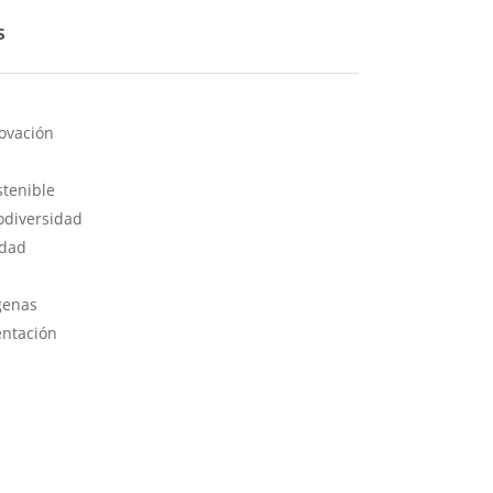
s
novación
tenible
odiversidad
idad
genas
entación