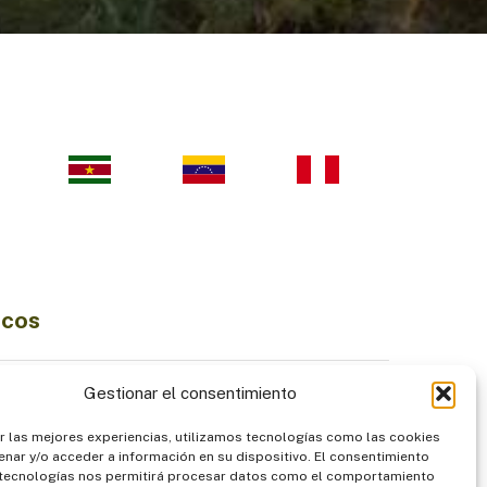
icos
Ciencia e Innovación
Gestionar el consentimiento
Economía Sostenible
r las mejores experiencias, utilizamos tecnologías como las cookies
diversidad
Institucionalidad
nar y/o acceder a información en su dispositivo. El consentimiento
Pueblos Indígenas
 tecnologías nos permitirá procesar datos como el comportamiento