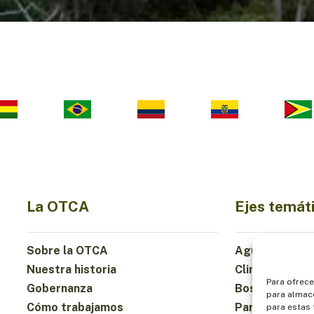
La OTCA
Ejes temát
Sobre la OTCA
Agua
Nuestra historia
Clima
Para ofrece
Gobernanza
Bosques y Bio
para almace
Cómo trabajamos
Participación
para estas