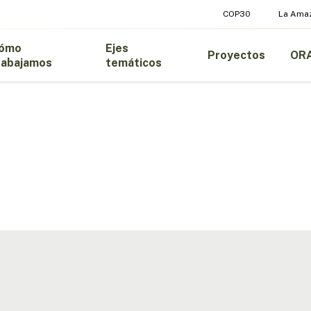
COP30
La Ama
ómo
Ejes
Proyectos
OR
rabajamos
temáticos