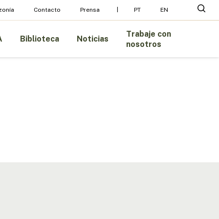
Menu
busc
zonía
Contacto
Prensa
PT
EN
Trabaje con
A
Biblioteca
Noticias
nosotros