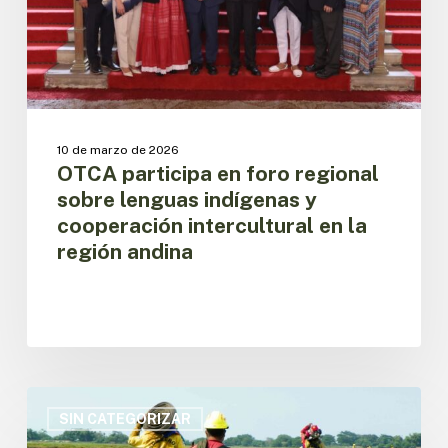
indígenas
y
cooperación
intercultural
en
la
región
10 de marzo de 2026
andina
OTCA participa en foro regional
sobre lenguas indígenas y
cooperación intercultural en la
región andina
La
OTCA
SIN CATEGORIZAR
lanza