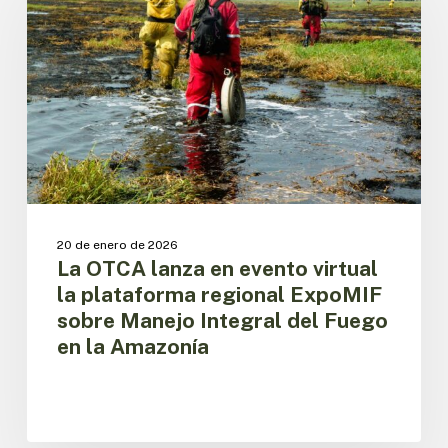
en
evento
virtual
la
plataforma
regional
ExpoMIF
sobre
Manejo
Integral
del
20 de enero de 2026
Fuego
La OTCA lanza en evento virtual
en
la plataforma regional ExpoMIF
la
sobre Manejo Integral del Fuego
Amazonía
en la Amazonía