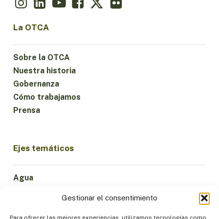
La OTCA
Sobre la OTCA
Nuestra historia
Gobernanza
Cómo trabajamos
Prensa
Ejes temáticos
Agua
Ciencia e Innovación
Gestionar el consentimiento
Clima
Economía Sostenible
Para ofrecer las mejores experiencias, utilizamos tecnologías como