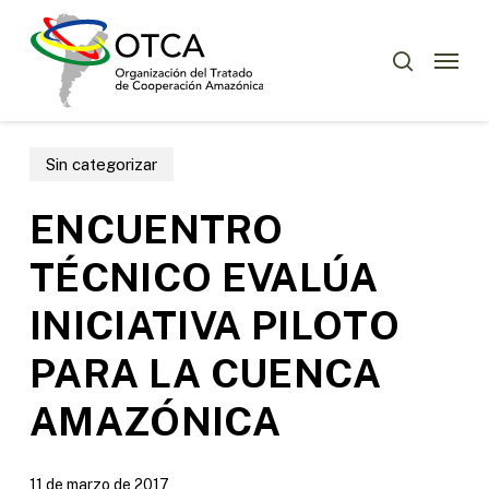
Skip
Menu
to
Menu
buscar
main
content
Sin categorizar
ENCUENTRO
TÉCNICO EVALÚA
INICIATIVA PILOTO
PARA LA CUENCA
AMAZÓNICA
11 de marzo de 2017