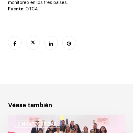
monitoreo en los tres países.
Fuente
: OTCA
Véase también
OTCA
participa
SIN CATEGORIZAR
en