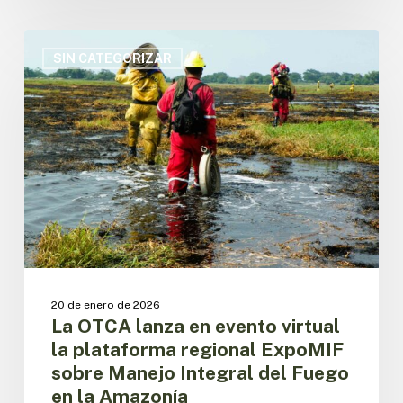
La
OTCA
SIN CATEGORIZAR
lanza
en
evento
virtual
la
plataforma
regional
ExpoMIF
sobre
Manejo
Integral
del
20 de enero de 2026
Fuego
La OTCA lanza en evento virtual
en
la plataforma regional ExpoMIF
la
sobre Manejo Integral del Fuego
Amazonía
en la Amazonía