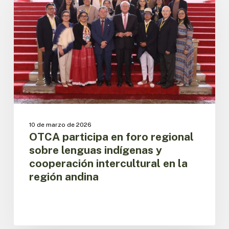
foro
regional
sobre
lenguas
indígenas
y
cooperación
intercultural
en
la
región
10 de marzo de 2026
andina
OTCA participa en foro regional
sobre lenguas indígenas y
cooperación intercultural en la
región andina