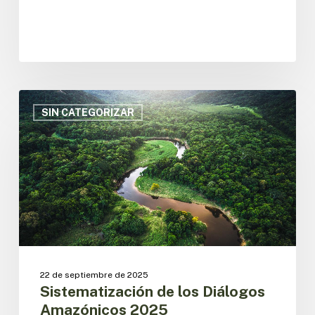
Sistematización
de
SIN CATEGORIZAR
los
Diálogos
Amazónicos
2025
22 de septiembre de 2025
Sistematización de los Diálogos
Amazónicos 2025