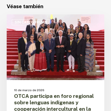
Véase también
OTCA
participa
SIN CATEGORIZAR
en
foro
regional
sobre
lenguas
indígenas
y
cooperación
intercultural
en
la
región
10 de marzo de 2026
andina
OTCA participa en foro regional
sobre lenguas indígenas y
cooperación intercultural en la