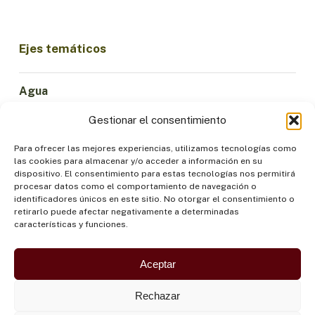
Ejes temáticos
Agua
Ciencia e Innovación
Gestionar el consentimiento
Clima
Economía Sostenible
Para ofrecer las mejores experiencias, utilizamos tecnologías como
las cookies para almacenar y/o acceder a información en su
Bosques y Biodiversidad
dispositivo. El consentimiento para estas tecnologías nos permitirá
Institucionalidad
procesar datos como el comportamiento de navegación o
identificadores únicos en este sitio. No otorgar el consentimiento o
Participación
retirarlo puede afectar negativamente a determinadas
Pueblos Indígenas
características y funciones.
Salud y Alimentación
Seguridad
Aceptar
Rechazar