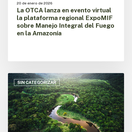
del
20 de enero de 2026
Fuego
La OTCA lanza en evento virtual
en
la plataforma regional ExpoMIF
la
sobre Manejo Integral del Fuego
Amazonía
en la Amazonía
Sistematización
de
SIN CATEGORIZAR
los
Diálogos
Amazónicos
2025