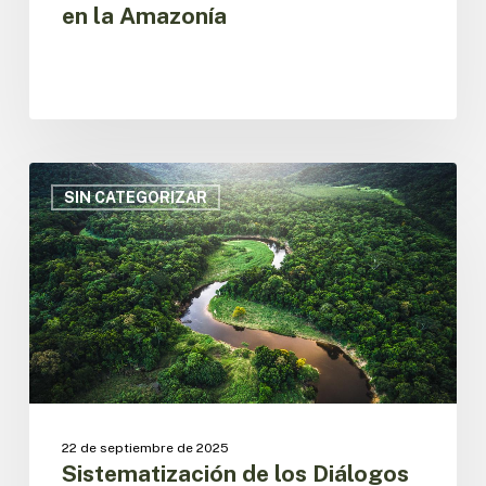
en la Amazonía
Sistematización
de
SIN CATEGORIZAR
los
Diálogos
Amazónicos
2025
22 de septiembre de 2025
Sistematización de los Diálogos