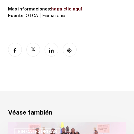
Mas informaciones:
haga clic aquí
Fuente
: OTCA | Fiamazonia
Véase también
OTCA
participa
SIN CATEGORIZAR