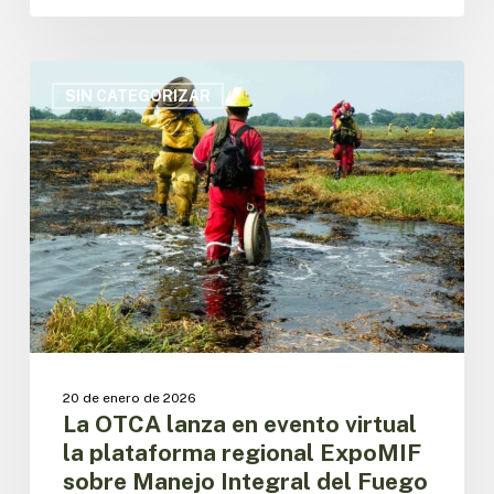
La
OTCA
SIN CATEGORIZAR
lanza
en
evento
virtual
la
plataforma
regional
ExpoMIF
sobre
Manejo
Integral
del
20 de enero de 2026
Fuego
La OTCA lanza en evento virtual
en
la plataforma regional ExpoMIF
la
sobre Manejo Integral del Fuego
Amazonía