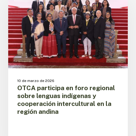
en
foro
regional
sobre
lenguas
indígenas
y
cooperación
intercultural
en
la
región
10 de marzo de 2026
andina
OTCA participa en foro regional
sobre lenguas indígenas y
cooperación intercultural en la
región andina