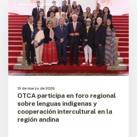
participa
SIN CATEGORIZAR
en
foro
regional
sobre
lenguas
indígenas
y
cooperación
intercultural
en
la
región
10 de marzo de 2026
andina
OTCA participa en foro regional
sobre lenguas indígenas y
cooperación intercultural en la
región andina