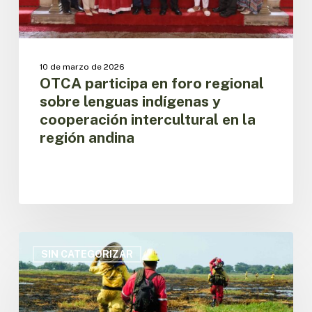
intercultural
en
la
región
10 de marzo de 2026
andina
OTCA participa en foro regional
sobre lenguas indígenas y
cooperación intercultural en la
región andina
La
OTCA
SIN CATEGORIZAR
lanza
en
evento