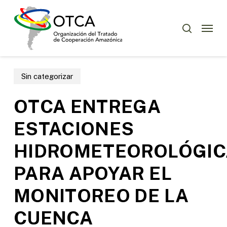
Skip
Menu
to
Menu
buscar
main
content
Sin categorizar
OTCA ENTREGA
ESTACIONES
HIDROMETEOROLÓGIC
PARA APOYAR EL
MONITOREO DE LA
CUENCA