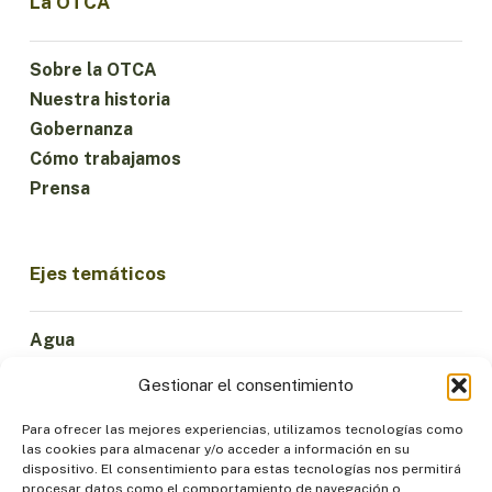
La OTCA
Sobre la OTCA
Nuestra historia
Gobernanza
Cómo trabajamos
Prensa
Ejes temáticos
Agua
Ciencia e Innovación
Gestionar el consentimiento
Clima
Economía Sostenible
Para ofrecer las mejores experiencias, utilizamos tecnologías como
las cookies para almacenar y/o acceder a información en su
Bosques y Biodiversidad
dispositivo. El consentimiento para estas tecnologías nos permitirá
Institucionalidad
procesar datos como el comportamiento de navegación o