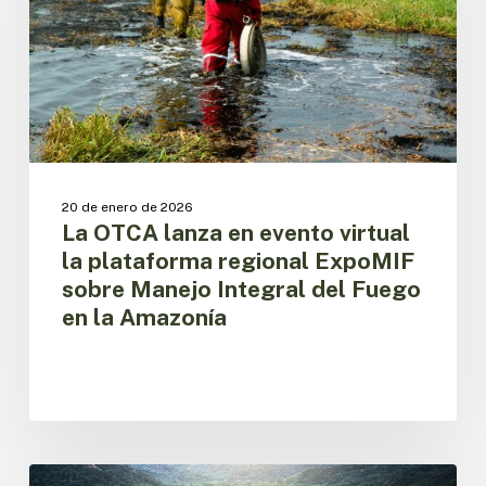
virtual
la
plataforma
regional
ExpoMIF
sobre
Manejo
Integral
del
20 de enero de 2026
Fuego
La OTCA lanza en evento virtual
en
la plataforma regional ExpoMIF
la
sobre Manejo Integral del Fuego
Amazonía
en la Amazonía
Sistematización