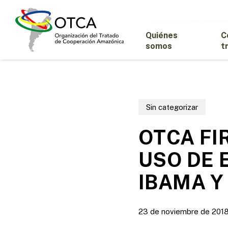
Skip
to
main
Quiénes
C
content
somos
t
Sin categorizar
OTCA FI
USO DE 
IBAMA Y
23 de noviembre de 201