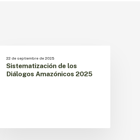
istematización
e
SIN CATEGORIZAR
22 de septiembre de 2025
os
Sistematización de los
iálogos
Diálogos Amazónicos 2025
mazónicos
025