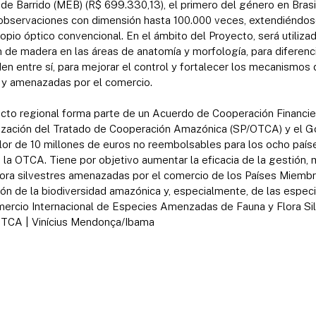
de Barrido (MEB) (R$ 699.330,13), el primero del género en Brasi
observaciones con dimensión hasta 100.000 veces, extendiéndos
pio óptico convencional. En el ámbito del Proyecto, será utiliza
n de madera en las áreas de anatomía y morfología, para diferen
en entre sí, para mejorar el control y fortalecer los mecanismos d
s y amenazadas por el comercio.
cto regional forma parte de un Acuerdo de Cooperación Financier
zación del Tratado de Cooperación Amazónica (SP/OTCA) y el Go
lor de 10 millones de euros no reembolsables para los ocho país
a OTCA. Tiene por objetivo aumentar la eficacia de la gestión, 
lora silvestres amenazadas por el comercio de los Países Miembr
ción de la biodiversidad amazónica y, especialmente, de las especi
ercio Internacional de Especies Amenzadas de Fauna y Flora Sil
OTCA | Vinícius Mendonça/Ibama