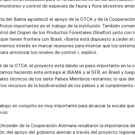
, monitoreo y control de especies de fauna y flora silvestres am
nta del Ibama agradeció el apoyo de la OTCA y de la Cooperación
frutos importantes en el trabajo de la institución. También comen
rol del Origen de los Productos Forestales (Sinaflor) junto con 
ue tienen frontera con Brasil. «Ibama está dispuesto a ceder el 
Tenemos interés en marcar reuniones para intentar que los siste
ara armonizar los niveles de control «, explicó.
al de la OTCA, el proyecto está dando un paso importante en la c
stamos haciendo esta entrega al IBAMA y al SFB, en Brasil y lue
cales técnicos de los siete Países Miembros restantes, lo que d
 los recursos de la biodiversidad de los países y al cumplimiento
trabajo en conjunto es muy importante para alcanzar la escala que
vos.
chroeder de la Cooperación Alemana resaltaron la importancia de
ón, del apoyo del gobierno alemán a través del proyecto regiona