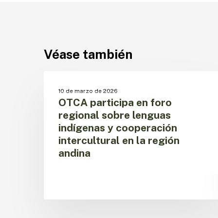
Véase también
OTCA
participa
SIN CATEGORIZAR
10 de marzo de 2026
en
OTCA participa en foro
foro
regional sobre lenguas
regional
indígenas y cooperación
sobre
intercultural en la región
lenguas
indígenas
andina
y
cooperación
intercultural
en
la
región