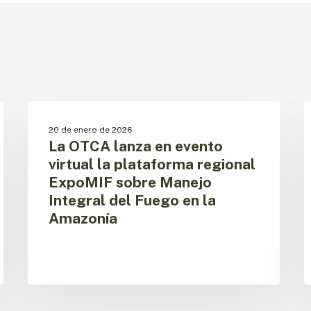
La
S
OTCA
d
SIN CATEGORIZAR
20 de enero de 2026
lanza
l
La OTCA lanza en evento
en
D
virtual la plataforma regional
evento
A
ExpoMIF sobre Manejo
virtual
2
Integral del Fuego en la
la
plataforma
Amazonía
regional
ExpoMIF
sobre
Manejo
Integral
del