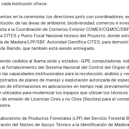
 cada institución ofrece.
ntes en la ceremonia, los directores junto con coordinadores, e
titución, de las áreas de ambiente, biodiversidad, comercio e inve
a visita a la Coordinación de Comercio Exterior COMEX/CGMOC/DB
ica CITES y Punto Focal Nacional técnico del Proyecto, donde est
a de Madeira/LPF/SBF, Autoridad Científica CITES, para demostr
 de Barrido, que también está siendo entregado.
iendo cedidos al Ibama sede y estados – GPS, computadoras, nob
n al fortalecimiento del Sistema Nacional del Control del Origen 
e las capacidades institucionales para la recolección, análisis y ve
istrados de planes de manejo y explotación autorizada de espec
 uso de informaciones en aplicaciones en tiempo real, previamente
 utilizados para modernizar los equipos que utilizan los técnicos
 de emisión de Licencias Cites y no Cites (Siscites) para el come
estre.
aboratorio de Productos Forestales (LPF) del Servicio Forestal 
ración del Núcleo de Apoyo Técnico a la Identificación de Madera