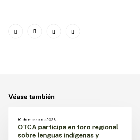
Véase también
OTCA
participa
SIN CATEGORIZAR
10 de marzo de 2026
en
OTCA participa en foro regional
foro
sobre lenguas indígenas y
regional