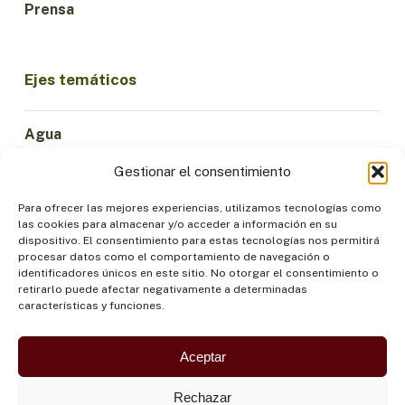
Prensa
Ejes temáticos
Agua
Ciencia e Innovación
Gestionar el consentimiento
Clima
Economía Sostenible
Para ofrecer las mejores experiencias, utilizamos tecnologías como
las cookies para almacenar y/o acceder a información en su
Bosques y Biodiversidad
dispositivo. El consentimiento para estas tecnologías nos permitirá
Institucionalidad
procesar datos como el comportamiento de navegación o
identificadores únicos en este sitio. No otorgar el consentimiento o
Participación
retirarlo puede afectar negativamente a determinadas
Pueblos Indígenas
características y funciones.
Salud y Alimentación
Seguridad
Aceptar
Rechazar