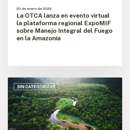
del
20 de enero de 2026
Fuego
La OTCA lanza en evento virtual
en
la plataforma regional ExpoMIF
la
sobre Manejo Integral del Fuego
Amazonía
en la Amazonía
Sistematización
de
SIN CATEGORIZAR
los
Diálogos
Amazónicos
2025