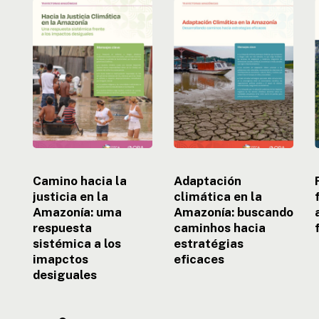
Camino
Adaptación
hacia
climática
la
en
justicia
la
f
en
Amazonía:
la
buscando
e
Amazonía:
caminhos
uma
hacia
respuesta
estratégias
sistémica
eficaces
a
e
los
Camino hacia la
Adaptación
imapctos
justicia en la
climática en la
desiguales
Amazonía: uma
Amazonía: buscando
respuesta
caminhos hacia
sistémica a los
estratégias
imapctos
eficaces
desiguales