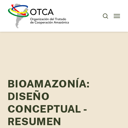
Skip
Menu
to
Menu
buscar
main
content
BIOAMAZONÍA:
DISEÑO
CONCEPTUAL -
RESUMEN