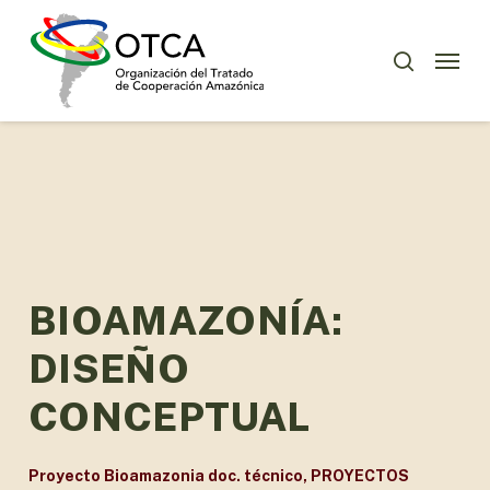
Skip
Menu
to
Menu
buscar
main
content
BIOAMAZONÍA:
DISEÑO
CONCEPTUAL
Proyecto Bioamazonia doc. técnico
,
PROYECTOS