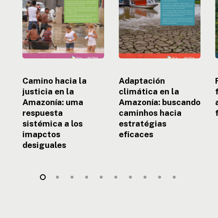
en
Amazonía:
la
buscando
e
Amazonía:
caminhos
uma
hacia
respuesta
estratégias
sistémica
eficaces
a
e
los
Camino hacia la
Adaptación
imapctos
justicia en la
climática en la
desiguales
Amazonía: uma
Amazonía: buscando
respuesta
caminhos hacia
sistémica a los
estratégias
imapctos
eficaces
desiguales