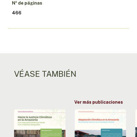
Nº de páginas
466
VÉASE TAMBIÉN
Ver más publicaciones
Camino
Adaptación
hacia
climática
la
en
justicia
la
f