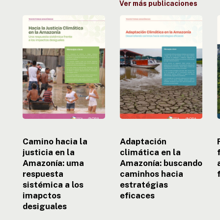
Ver más publicaciones
Camino
Adaptación
hacia
climática
la
en
justicia
la
f
en
Amazonía:
la
buscando
e
Amazonía:
caminhos
uma
hacia
respuesta
estratégias
sistémica
eficaces
a
e
los
Camino hacia la
Adaptación
imapctos
justicia en la
climática en la
desiguales
Amazonía: uma
Amazonía: buscando
respuesta
caminhos hacia
sistémica a los
estratégias
imapctos
eficaces
desiguales