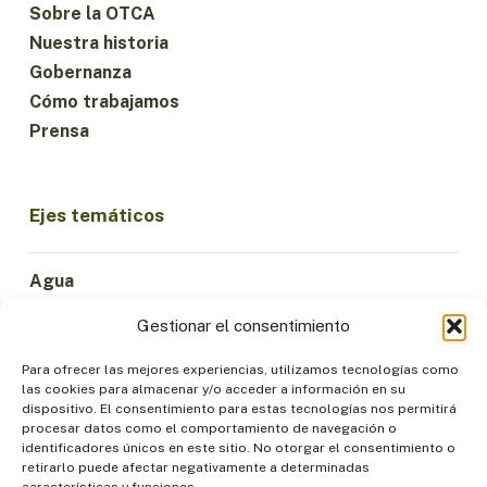
Sobre la OTCA
Nuestra historia
Gobernanza
Cómo trabajamos
Prensa
Ejes temáticos
Agua
Ciencia e Innovación
Gestionar el consentimiento
Clima
Economía Sostenible
Para ofrecer las mejores experiencias, utilizamos tecnologías como
las cookies para almacenar y/o acceder a información en su
Bosques y Biodiversidad
dispositivo. El consentimiento para estas tecnologías nos permitirá
Institucionalidad
procesar datos como el comportamiento de navegación o
identificadores únicos en este sitio. No otorgar el consentimiento o
Participación
retirarlo puede afectar negativamente a determinadas
Pueblos Indígenas