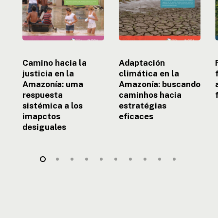
Amazonía:
caminhos
uma
hacia
respuesta
estratégias
sistémica
eficaces
a
e
los
Camino hacia la
Adaptación
imapctos
justicia en la
climática en la
desiguales
Amazonía: uma
Amazonía: buscando
respuesta
caminhos hacia
sistémica a los
estratégias
imapctos
eficaces
desiguales