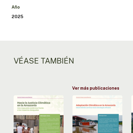
Año
2025
VÉASE TAMBIÉN
Ver más publicaciones
Camino
Adaptación
hacia
climática
la
en
justicia
la
f
en
Amazonía:
la
buscando
e