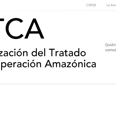
COP30
La Am
Quién
somo