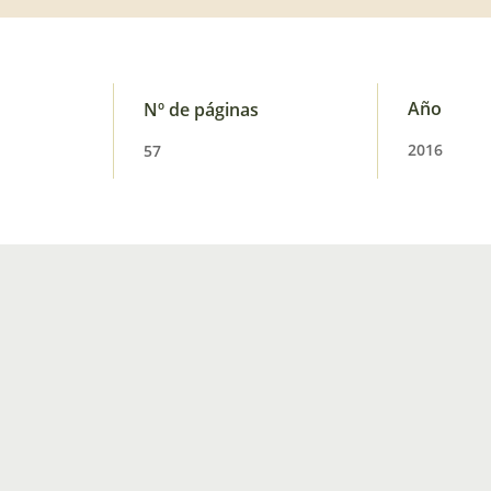
Año
Nº de páginas
2016
57