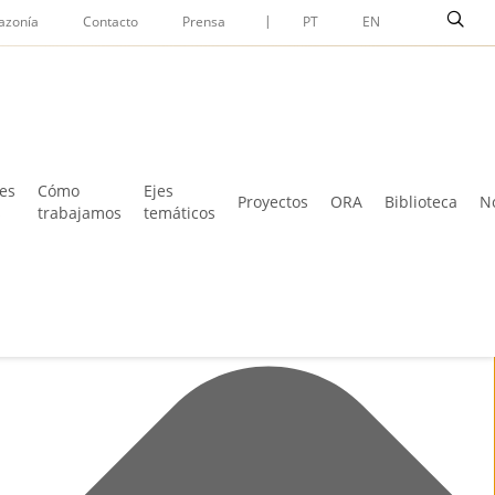
Menu
busc
azonía
Contacto
Prensa
PT
EN
es
Cómo
Ejes
Proyectos
ORA
Biblioteca
No
s
trabajamos
temáticos