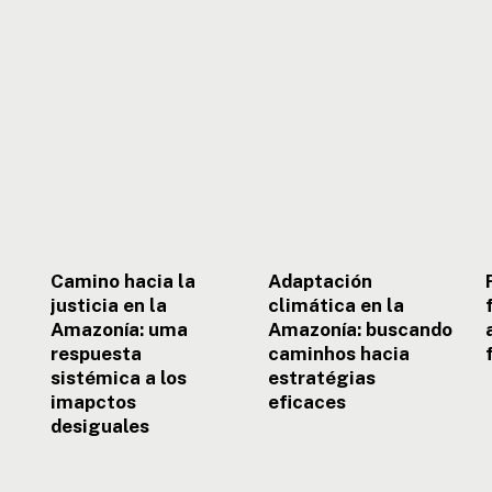
Camino
Adaptación
hacia
climática
la
en
justicia
la
f
en
Amazonía:
la
buscando
e
Amazonía:
caminhos
uma
hacia
respuesta
estratégias
sistémica
eficaces
a
e
los
Camino hacia la
Adaptación
imapctos
justicia en la
climática en la
desiguales
Amazonía: uma
Amazonía: buscando
respuesta
caminhos hacia
sistémica a los
estratégias
imapctos
eficaces
desiguales