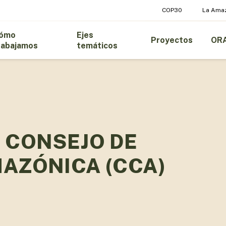
COP30
La Ama
ómo
Ejes
Proyectos
OR
rabajamos
temáticos
 CONSEJO DE
AZÓNICA (CCA)