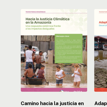
Camino
Adapta
hacia
climátic
la
en
justicia
la
en
Amazon
la
buscan
Amazonía:
caminh
uma
hacia
respuesta
estraté
sistémica
eficace
a
los
imapctos
desiguales
Camino hacia la justicia en
Adapt