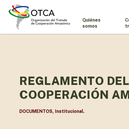
Skip
to
main
Quiénes
C
content
somos
t
REGLAMENTO DEL
COOPERACIÓN AM
DOCUMENTOS
,
Institucional.