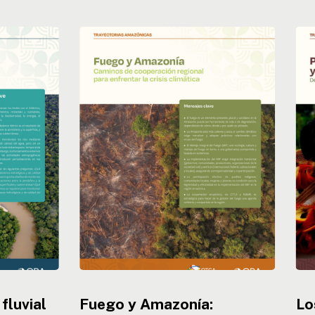
Fuego
Los
y
pue
Amazonía:
indí
Caminos
y
de
el
cooperación
cam
regional
clim
para
des
enfrentar
glo
la
y
crisis
res
climática
loc
fluvial
Fuego y Amazonía:
Lo