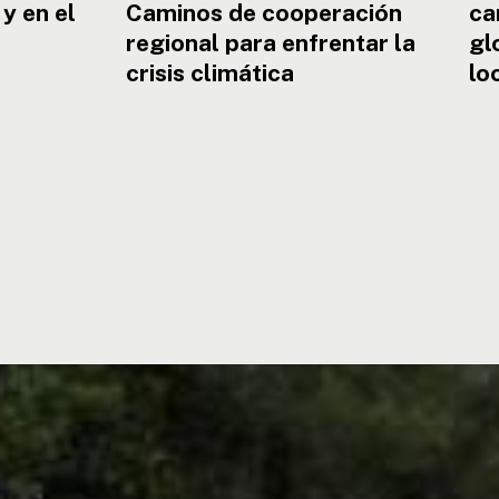
 y en el
Caminos de cooperación
ca
regional para enfrentar la
gl
crisis climática
lo