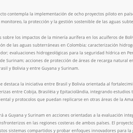
ecto contempla la implementación de ocho proyectos piloto en paí
monitoreo, la protección y la gestión sostenible de las aguas subt
os sobre los impactos de la minería aurífera en los acuíferos de B
ión de las aguas subterráneas en Colombia; caracterización hidrog
ador; evaluaciones hidrogeológicas para la seguridad hídrica en P
e Surinam; acciones de protección de áreas de recarga natural 
asil y Bolivia y entre Guyana y Surinam.
se destaca la iniciativa entre Brasil y Bolivia orientada al fortalec
izas entre Cobija, Brasiléia y Epitaciolândia, integrando estudios t
iental y protocolos que puedan replicarse en otras áreas de la Ama
irá a Guyana y Surinam en acciones orientadas a la evaluación inte
nsfronterizos en las regiones costeras de ambos países. El proyect
estos sistemas compartidos y probar enfoques innovadores para la 