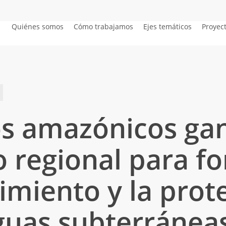
Quiénes somos
Cómo trabajamos
Ejes temáticos
Proyec
os amazónicos ga
 regional para fo
imiento y la prot
aguas subterránea