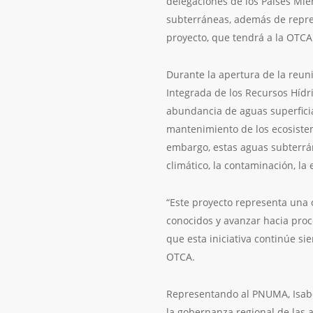
delegaciones de los Países Mie
subterráneas, además de repres
proyecto, que tendrá a la OTCA
Durante la apertura de la reuni
Integrada de los Recursos Híd
abundancia de aguas superficia
mantenimiento de los ecosistem
embargo, estas aguas subterrá
climático, la contaminación, l
“Este proyecto representa una
conocidos y avanzar hacia proc
que esta iniciativa continúe si
OTCA.
Representando al PNUMA, Isabel
la gobernanza regional de las a