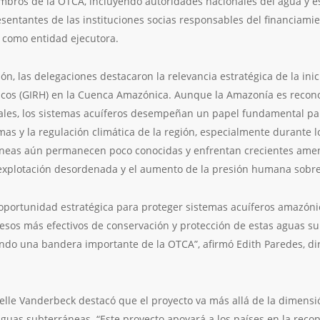
mbros de la OTCA, incluyendo autoridades nacionales del agua y e
entantes de las instituciones socias responsables del financiamie
 como entidad ejecutora.
ón, las delegaciones destacaron la relevancia estratégica de la inici
ricos (GIRH) en la Cuenca Amazónica. Aunque la Amazonía es reco
les, los sistemas acuíferos desempeñan un papel fundamental para
as y la regulación climática de la región, especialmente durante l
neas aún permanecen poco conocidas y enfrentan crecientes ame
a explotación desordenada y el aumento de la presión humana sobre
 oportunidad estratégica para proteger sistemas acuíferos amazó
esos más efectivos de conservación y protección de estas aguas s
endo una bandera importante de la OTCA”, afirmó Edith Paredes, dir
le Vanderbeck destacó que el proyecto va más allá de la dimensión
guas subterráneas. “Este proyecto apoyará a los países en la recop