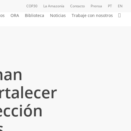
COP30
La Amazonía
Contacto
Prensa
PT
EN
bus
tos
ORA
Biblioteca
Noticias
Trabaje con nosotros
nan
rtalecer
ección
s