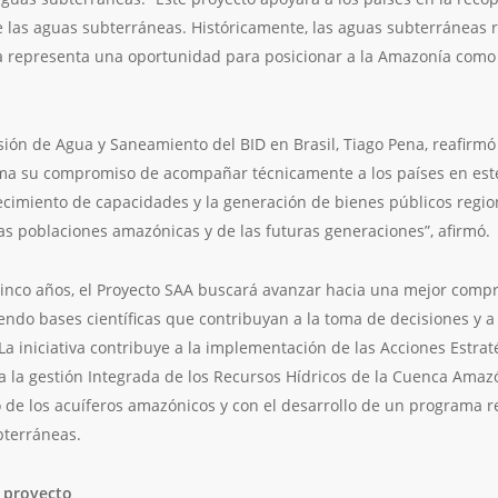
de las aguas subterráneas. Históricamente, las aguas subterráneas 
tiva representa una oportunidad para posicionar a la Amazonía como
isión de Agua y Saneamiento del BID en Brasil, Tiago Pena, reafirmó 
irma su compromiso de acompañar técnicamente a los países en est
lecimiento de capacidades y la generación de bienes públicos regio
 las poblaciones amazónicas y de las futuras generaciones”, afirmó.
inco años, el Proyecto SAA buscará avanzar hacia una mejor compr
ndo bases científicas que contribuyan a la toma de decisiones y a 
 La iniciativa contribuye a la implementación de las Acciones Estra
ra la gestión Integrada de los Recursos Hídricos de la Cuenca Amazó
 de los acuíferos amazónicos y con el desarrollo de un programa re
bterráneas.
 proyecto