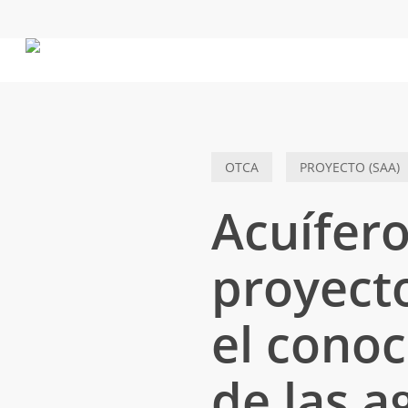
Skip
to
main
content
OTCA
PROYECTO (SAA)
Acuífer
proyecto
el conoc
de las 