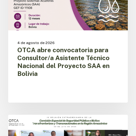
del
Proyecto
SAA
en
Bolivia
4 de agosto de 2026
OTCA abre convocatoria para
Consultor/a Asistente Técnico
Nacional del Proyecto SAA en
Bolivia
Países
amazónicos
CESPIT
avanzan