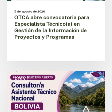
Proyectos
y
5 de agosto de 2026
Programas
OTCA abre convocatoria para
Especialista Técnico(a) en
Gestión de la Información de
Proyectos y Programas
OTCA
abre
OTCA
convocatoria
para
Consultor/a
Asistente
Técnico
Nacional