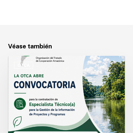
Véase también
OTCA
abre
OTCA
convocatoria
para
Especialista
Técnico(a)
en
Gestión
de
la
Información
de