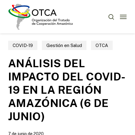
Skip
Menu
to
Menu
buscar
main
content
COVID-19
Gestión en Salud
OTCA
ANÁLISIS DEL
IMPACTO DEL COVID-
19 EN LA REGIÓN
AMAZÓNICA (6 DE
JUNIO)
7 de junio de 2020