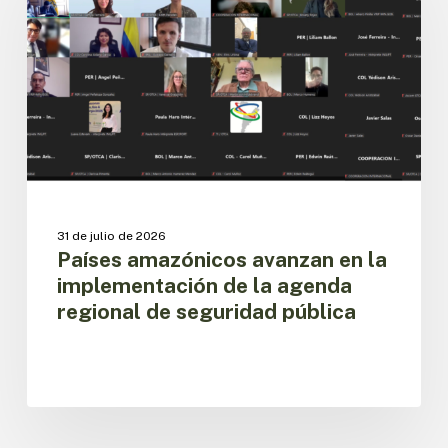
en
la
implementación
de
la
agenda
regional
de
seguridad
pública
31 de julio de 2026
Países amazónicos avanzan en la
implementación de la agenda
regional de seguridad pública