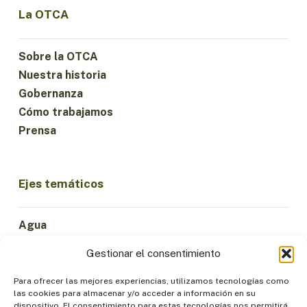
La OTCA
Sobre la OTCA
Nuestra historia
Gobernanza
Cómo trabajamos
Prensa
Ejes temáticos
Agua
Ciencia e Innovación
Gestionar el consentimiento
Clima
Economía Sostenible
Para ofrecer las mejores experiencias, utilizamos tecnologías como
las cookies para almacenar y/o acceder a información en su
Bosques y Biodiversidad
dispositivo. El consentimiento para estas tecnologías nos permitirá