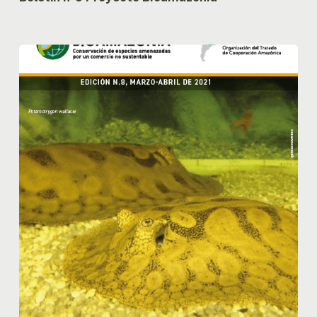
Boletín
nº8
Proyecto
Bioamazonia