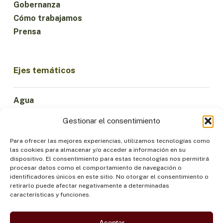
Gobernanza
Cómo trabajamos
Prensa
Ejes temáticos
Agua
Ciencia e Innovación
Gestionar el consentimiento
Clima
Economía Sostenible
Para ofrecer las mejores experiencias, utilizamos tecnologías como
las cookies para almacenar y/o acceder a información en su
Bosques y Biodiversidad
dispositivo. El consentimiento para estas tecnologías nos permitirá
Institucionalidad
procesar datos como el comportamiento de navegación o
identificadores únicos en este sitio. No otorgar el consentimiento o
Participación
retirarlo puede afectar negativamente a determinadas
Pueblos Indígenas
características y funciones.
Salud y Alimentación
Seguridad
Aceptar