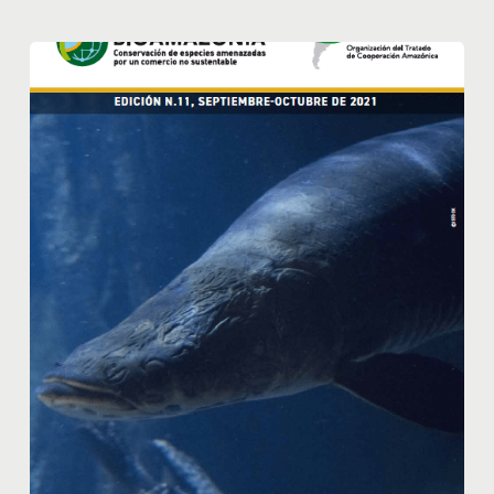
Boletín
nº11
Proyecto
Bioamazonia