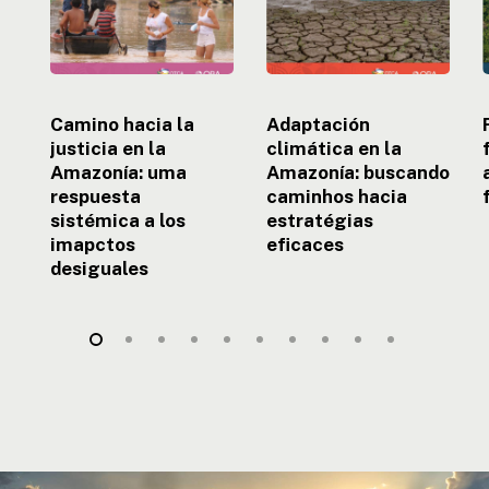
uma
hacia
respuesta
estratégias
sistémica
eficaces
a
e
los
Camino hacia la
Adaptación
imapctos
justicia en la
climática en la
desiguales
Amazonía: uma
Amazonía: buscando
respuesta
caminhos hacia
sistémica a los
estratégias
imapctos
eficaces
desiguales