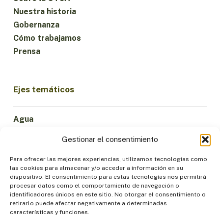
Nuestra historia
Gobernanza
Cómo trabajamos
Prensa
Ejes temáticos
Agua
Ciencia e Innovación
Gestionar el consentimiento
Clima
Economía Sostenible
Para ofrecer las mejores experiencias, utilizamos tecnologías como
las cookies para almacenar y/o acceder a información en su
Bosques y Biodiversidad
dispositivo. El consentimiento para estas tecnologías nos permitirá
Institucionalidad
procesar datos como el comportamiento de navegación o
identificadores únicos en este sitio. No otorgar el consentimiento o
Participación
retirarlo puede afectar negativamente a determinadas
Pueblos Indígenas
características y funciones.