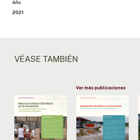
Año
2021
VÉASE TAMBIÉN
Ver más publicaciones
Camino
Adaptación
hacia
climática
la
en
justicia
la
f
en
Amazonía:
la
buscando
e
Amazonía:
caminhos