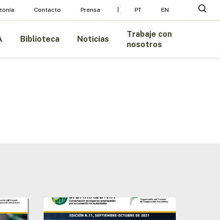
Menu
busc
zonía
Contacto
Prensa
PT
EN
Trabaje con
A
Biblioteca
Noticias
nosotros
Boletín
nº11