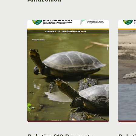
Boletín
Boletín
nº10
nº9
Proyecto
Proyect
Bioamazonia
Bioamaz