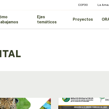
COP30
La Ama
ómo
Ejes
Proyectos
OR
rabajamos
temáticos
NTAL
orio
Boletín
nº13