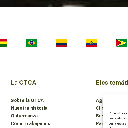
La OTCA
Ejes temát
Sobre la OTCA
Agua
Nuestra historia
Clima
Para ofrece
Gobernanza
Bosques y Bio
para almace
Cómo trabajamos
Participación
para estas