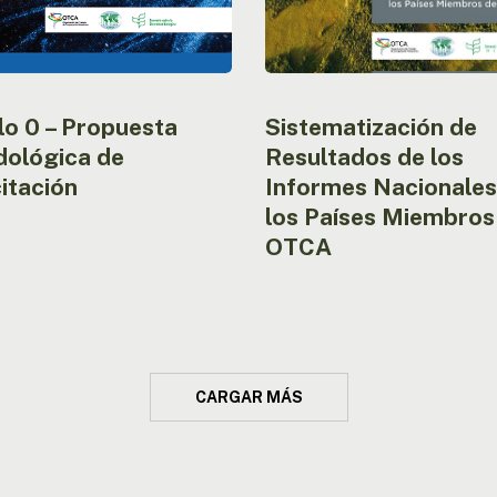
la
OTCA
o 0 – Propuesta
Sistematización de
ológica de
Resultados de los
itación
Informes Nacionales
los Países Miembros 
OTCA
CARGAR MÁS