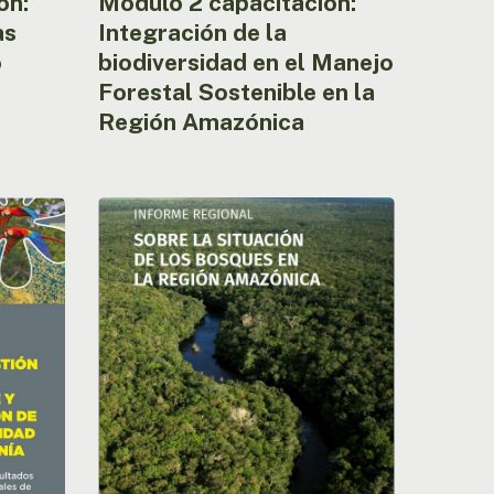
ón:
Módulo 2 capacitación:
as
Integración de la
o
biodiversidad en el Manejo
Forestal Sostenible en la
Región Amazónica
Informe
regional
«sobre
la
situación
de
los
bosques
en
la
Región
Amazónica»