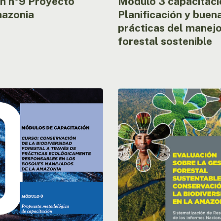
ín nº9 Proyecto
Módulo 3 capacitaci
azonia
Planificación y buen
prácticas del manej
forestal sostenible
Sistematización
de
Resultados
ta
de
ógica
los
Informes
ción
Nacionales
de
los
Países
Miembros
de