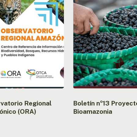
co
Proyecto
Bioamazonia
vatorio Regional
Boletín nº13 Proyect
nico (ORA)
Bioamazonia