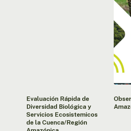
de
Amazóni
Diversidad
(ORA)
Biológica
y
Servicios
Ecosistemicos
de
la
Cuenca/Región
Presione enter para buscar o ESC para cerrar
Amazónica
Evaluación Rápida de
Obser
Diversidad Biológica y
Amazó
Servicios Ecosistemicos
de la Cuenca/Región
Amazónica