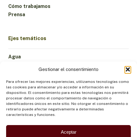
Cómo trabajamos
Prensa
Ejes temáticos
Agua
Ciencia e Innovación
Gestionar el consentimiento
Clima
Economía Sostenible
Para ofrecer las mejores experiencias, utilizamos tecnologías como
las cookies para almacenar y/o acceder a información en su
Bosques y Biodiversidad
dispositivo. El consentimiento para estas tecnologías nos permitirá
Institucionalidad
procesar datos como el comportamiento de navegación o
identificadores únicos en este sitio. No otorgar el consentimiento o
Participación
retirarlo puede afectar negativamente a determinadas
Pueblos Indígenas
características y funciones.
Salud y Alimentación
Seguridad
Aceptar