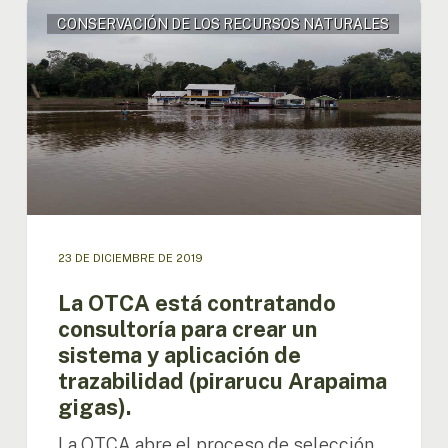
La
CONSERVACIÓN DE LOS RECURSOS NATURALES
OTCA
está
contratando
consultoría
para
crear
un
sistema
y
aplicación
de
23 DE DICIEMBRE DE 2019
trazabilidad
(pirarucu
La OTCA está contratando
Arapaima
consultoría para crear un
gigas).
sistema y aplicación de
trazabilidad (pirarucu Arapaima
gigas).
La OTCA abre el proceso de selección