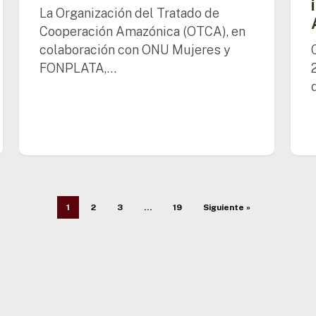
16
La Organización del Tratado de
Cooperación Amazónica (OTCA), en
colaboración con ONU Mujeres y
FONPLATA,…
1
2
3
…
19
Siguiente »