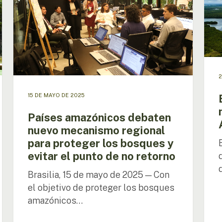
mecanismo
mode
regional
para
para
la
proteger
Pan-
los
Amaz
bosques
en
y
Brasil
2
evitar
el
15 DE MAYO DE 2025
punto
de
Países amazónicos debaten
no
nuevo mecanismo regional
retorno
para proteger los bosques y
evitar el punto de no retorno
Brasilia, 15 de mayo de 2025 — Con
el objetivo de proteger los bosques
amazónicos…