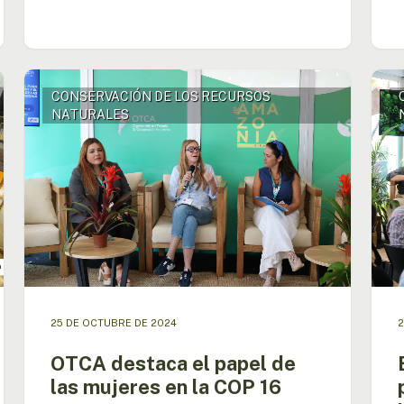
OTCA
El
CONSERVACIÓN DE LOS RECURSOS
destaca
BID
NATURALES
el
prom
papel
enfo
de
prev
las
en
mujeres
la
en
gest
la
de
COP
incen
16
fores
en
la
25 DE OCTUBRE DE 2024
2
Amaz
dura
OTCA destaca el papel de
la
las mujeres en la COP 16
COP