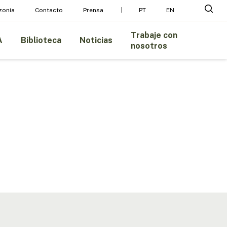
Menu
busc
zonía
Contacto
Prensa
PT
EN
Trabaje con
A
Biblioteca
Noticias
nosotros