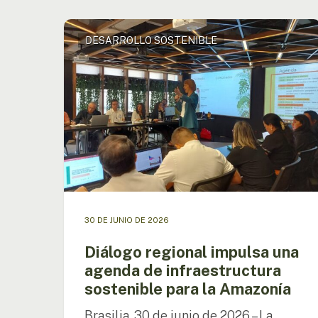
Diálogo
DESARROLLO SOSTENIBLE
regional
impulsa
una
agenda
de
infraestructura
sostenible
para
la
Amazonía
30 DE JUNIO DE 2026
Presione enter para buscar o ESC para cerrar
Diálogo regional impulsa una
agenda de infraestructura
sostenible para la Amazonía
Brasilia, 30 de junio de 2026 – La