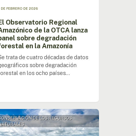
 DE FEBRERO DE 2026
onía
El Observatorio Regional
Amazónico de la OTCA lanza
panel sobre degradación
forestal en la Amazonía
Se trata de cuatro décadas de datos
geográficos sobre degradación
forestal en los ocho países…
to
CONSERVACIÓN DE LOS RECURSOS
te
NATURALES
tal