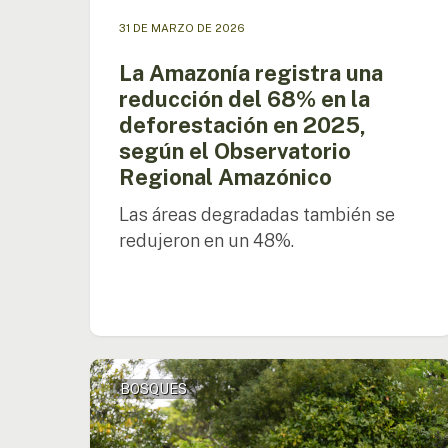
según
31 DE MARZO DE 2026
el
Observatorio
La Amazonía registra una
Regional
reducción del 68% en la
Amazónico
deforestación en 2025,
según el Observatorio
Regional Amazónico
Las áreas degradadas también se
redujeron en un 48%.
Presidentes
BOSQUES
de
los
países