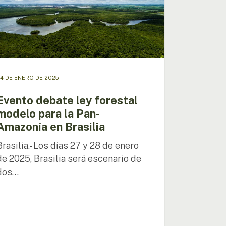
lo
onía
ia
4 DE ENERO DE 2025
Evento debate ley forestal
modelo para la Pan-
Amazonía en Brasilia
Brasilia.- Los días 27 y 28 de enero
de 2025, Brasilia será escenario de
dos…