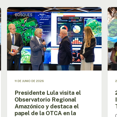
Presidente
22
BOSQUES
Lula
de
visita
abril
el
|
Observatorio
Día
Regional
Inter
Amazónico
de
y
la
destaca
Madr
el
Tierr
papel
de
la
11 DE JUNIO DE 2026
2
OTCA
en
Presidente Lula visita el
la
Observatorio Regional
cooperación
Amazónico y destaca el
regional
papel de la OTCA en la