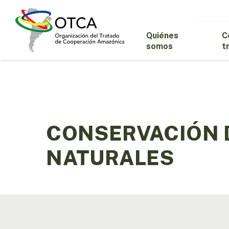
Skip
to
main
Quiénes
C
content
somos
t
CONSERVACIÓN 
NATURALES