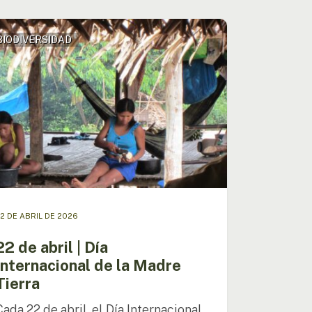
BIODIVERSIDAD
nacional
e
a
2 DE ABRIL DE 2026
22 de abril | Día
Internacional de la Madre
Tierra
Cada 22 de abril, el Día Internacional