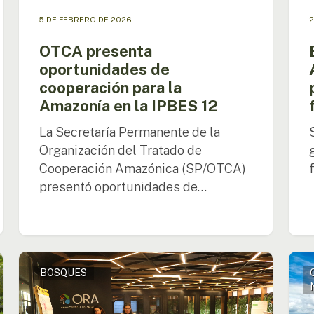
en
5 DE FEBRERO DE 2026
2
la
Amaz
OTCA presenta
oportunidades de
cooperación para la
Amazonía en la IPBES 12
La Secretaría Permanente de la
Organización del Tratado de
Cooperación Amazónica (SP/OTCA)
presentó oportunidades de…
Países
Even
BOSQUES
amazónicos
deba
debaten
ley
nuevo
fores