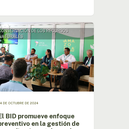
CONSERVACIÓN DE LOS RECURSOS
NATURALES
ueve
que
entivo
ión
dios
tales
4 DE OCTUBRE DE 2024
onía
nte
El BID promueve enfoque
preventivo en la gestión de