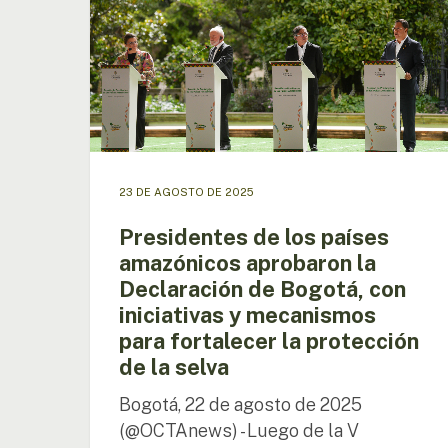
amazónicos
aprobaron
la
Declaración
de
Bogotá,
con
iniciativas
y
23 DE AGOSTO DE 2025
mecanismos
para
Presidentes de los países
fortalecer
amazónicos aprobaron la
la
Declaración de Bogotá, con
protección
iniciativas y mecanismos
de
para fortalecer la protección
la
selva
de la selva
Bogotá, 22 de agosto de 2025
(@OCTAnews) - Luego de la V