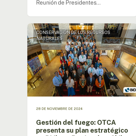
Reunión de Presidentes…
Gestión
CONSERVACIÓN DE LOS RECURSOS
del
NATURALES
fuego:
OTCA
presenta
su
plan
estratégico
en
Diálogo
Regional
en
Chile
28 DE NOVIEMBRE DE 2024
Gestión del fuego: OTCA
presenta su plan estratégico