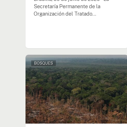
Secretaría Permanente de la
Organización del Tratado…
La
BOSQUES
Amazonía
registra
una
reducción
del
68%
en
la
deforestación
en
2025,