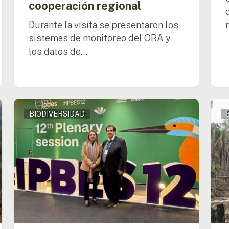
cooperación regional
Durante la visita se presentaron los
sistemas de monitoreo del ORA y
los datos de…
OTCA
El
BIODIVERSIDAD
presenta
Obse
oportunidades
Regi
de
Amaz
cooperación
de
para
la
la
OTC
Amazonía
lanza
en
pane
la
sobr
IPBES
degr
12
fores