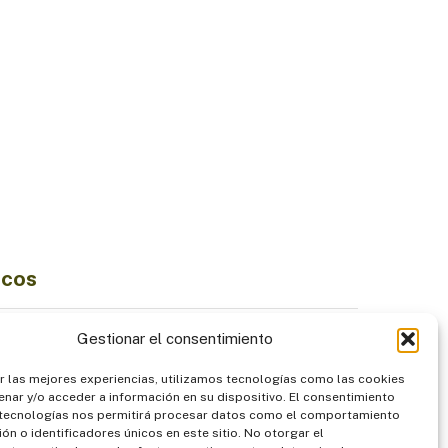
icos
Ciencia e Innovación
Gestionar el consentimiento
Economía Sostenible
r las mejores experiencias, utilizamos tecnologías como las cookies
diversidad
Institucionalidad
nar y/o acceder a información en su dispositivo. El consentimiento
Pueblos Indígenas
 tecnologías nos permitirá procesar datos como el comportamiento
ón o identificadores únicos en este sitio. No otorgar el
ntación
Seguridad