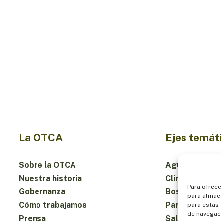
La OTCA
Ejes temát
Sobre la OTCA
Agua
Nuestra historia
Clima
Para ofrece
Gobernanza
Bosques y Bio
para almace
Cómo trabajamos
Participación
para estas
de navegaci
Prensa
Salud y Alime