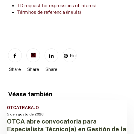
TD request for expressions of interest
Términos de referencia (inglés)
Pin
Share
Share
Share
Véase también
OTCA
OTCA
TRABAJO
abre
5 de agosto de 2026
OTCA abre convocatoria para
convocatoria
para
Especialista Técnico(a) en Gestión de la
Especialista