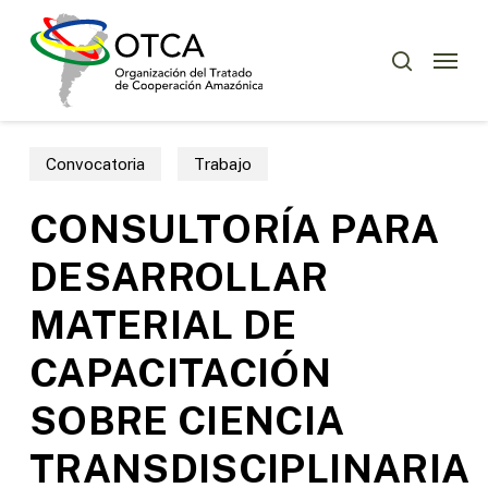
Skip
Menu
to
Menu
buscar
main
content
Convocatoria
Trabajo
CONSULTORÍA PARA
DESARROLLAR
MATERIAL DE
CAPACITACIÓN
SOBRE CIENCIA
TRANSDISCIPLINARIA