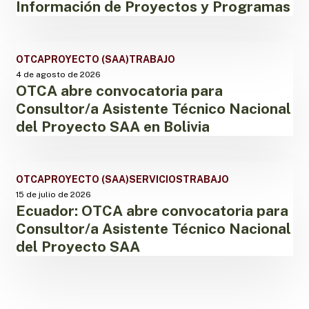
Información de Proyectos y Programas
Técnico(a)
en
Gestión
OTCA
OTCA
PROYECTO (SAA)
de
TRABAJO
abre
la
4 de agosto de 2026
OTCA abre convocatoria para
convocatoria
Información
para
de
Consultor/a Asistente Técnico Nacional
Consultor/a
Proyectos
del Proyecto SAA en Bolivia
Asistente
y
Técnico
Programas
Nacional
Ecuador:
OTCA
PROYECTO (SAA)
SERVICIOS
del
TRABAJO
OTCA
Proyecto
15 de julio de 2026
Ecuador: OTCA abre convocatoria para
abre
SAA
convocatoria
en
Consultor/a Asistente Técnico Nacional
para
Bolivia
del Proyecto SAA
Consultor/a
Asistente
Técnico
Nacional