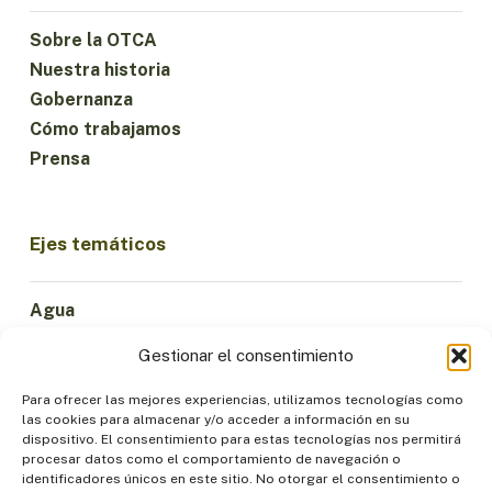
Sobre la OTCA
Nuestra historia
Gobernanza
Cómo trabajamos
Prensa
Ejes temáticos
Agua
Ciencia e Innovación
Gestionar el consentimiento
Clima
Economía Sostenible
Para ofrecer las mejores experiencias, utilizamos tecnologías como
las cookies para almacenar y/o acceder a información en su
Bosques y Biodiversidad
dispositivo. El consentimiento para estas tecnologías nos permitirá
Institucionalidad
procesar datos como el comportamiento de navegación o
identificadores únicos en este sitio. No otorgar el consentimiento o
Participación