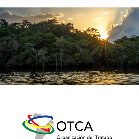
del
Proyecto
SAA