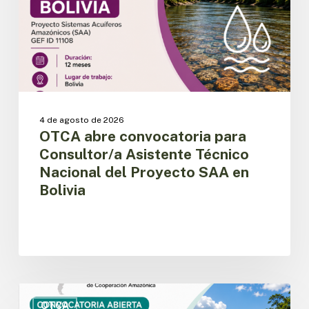
Técnico
Nacional
del
Proyecto
SAA
en
Bolivia
4 de agosto de 2026
OTCA abre convocatoria para
Consultor/a Asistente Técnico
Nacional del Proyecto SAA en
Bolivia
Ecuador:
OTCA
OTCA