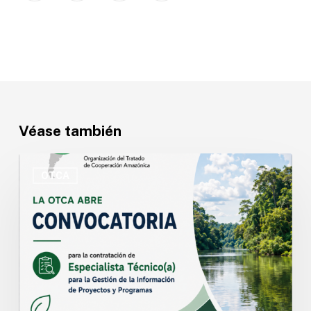
Véase también
OTCA
abre
OTCA
convocatoria
para
Especialista
Técnico(a)
en
Gestión
de
la