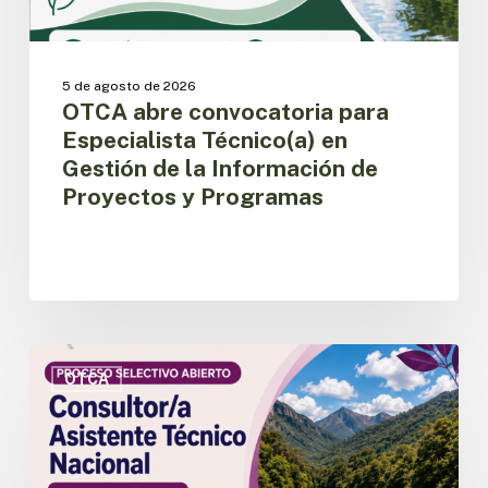
Información
de
Proyectos
y
5 de agosto de 2026
Programas
OTCA abre convocatoria para
Especialista Técnico(a) en
Gestión de la Información de
Proyectos y Programas
OTCA
abre
OTCA
convocatoria
para
Consultor/a
Asistente