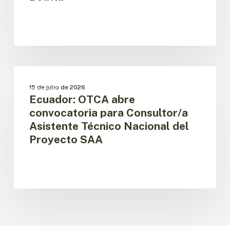
Nacional
del
Proyecto
SAA
en
Bolivia
Ecuador:
OTCA
OTCA
15 de julio de 2026
abre
Ecuador: OTCA abre
convocatoria
convocatoria para Consultor/a
para
Asistente Técnico Nacional del
Consultor/a
Proyecto SAA
Asistente
Técnico
Nacional
del
Proyecto
SAA