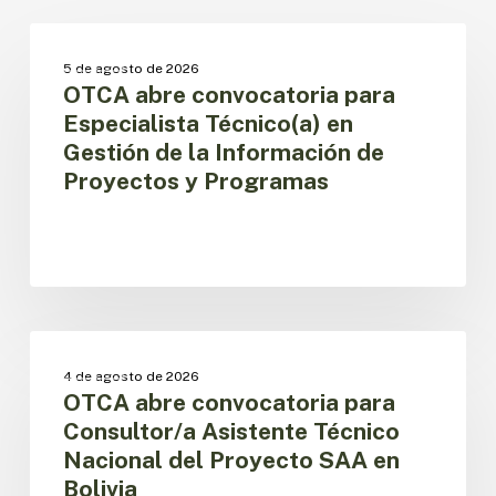
OTCA
abre
OTCA
5 de agosto de 2026
convocatoria
OTCA abre convocatoria para
para
Especialista Técnico(a) en
Especialista
Gestión de la Información de
Técnico(a)
Proyectos y Programas
en
Gestión
de
la
Información
de
Proyectos
OTCA
y
abre
OTCA
Programas
4 de agosto de 2026
convocatoria
OTCA abre convocatoria para
para
Consultor/a Asistente Técnico
Consultor/a
Nacional del Proyecto SAA en
Asistente
Bolivia
Técnico