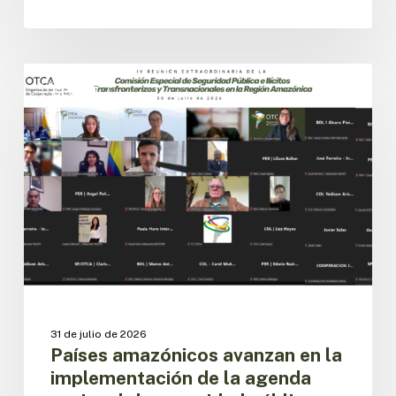
Países
amazónicos
CESPIT
avanzan
en
la
implementación
de
la
agenda
regional
de
seguridad
pública
31 de julio de 2026
Países amazónicos avanzan en la
implementación de la agenda