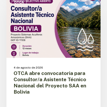
abre
OTCA
convocatoria
para
Consultor/a
Asistente
Técnico
Nacional
del
Proyecto
SAA
en
Bolivia
4 de agosto de 2026
OTCA abre convocatoria para
Consultor/a Asistente Técnico
Nacional del Proyecto SAA en
Bolivia