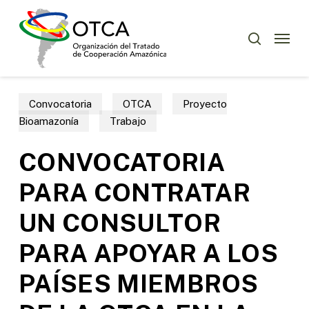
Skip
Menu
to
Menu
buscar
main
content
Convocatoria
OTCA
Proyecto
Bioamazonía
Trabajo
CONVOCATORIA
PARA CONTRATAR
UN CONSULTOR
PARA APOYAR A LOS
PAÍSES MIEMBROS