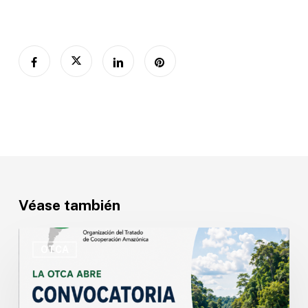
Véase también
OTCA
abre
OTCA
convocatoria
para
Especialista