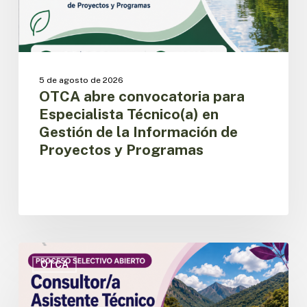
la
Información
de
Proyectos
y
5 de agosto de 2026
Programas
OTCA abre convocatoria para
Especialista Técnico(a) en
Gestión de la Información de
Proyectos y Programas
OTCA
abre
OTCA
convocatoria
para