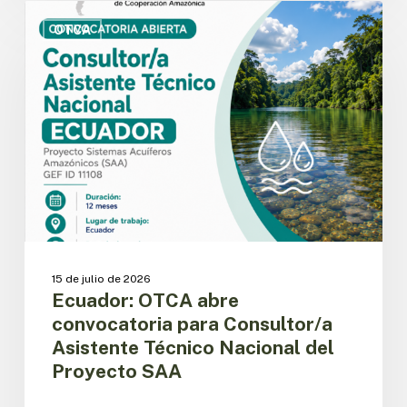
Ecuador:
OTCA
OTCA
abre
convocatoria
para
Consultor/a
Asistente
Técnico
Nacional
del
Proyecto
SAA
15 de julio de 2026
Ecuador: OTCA abre
convocatoria para Consultor/a
Asistente Técnico Nacional del
Proyecto SAA