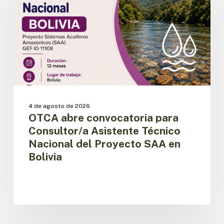
Consultor/a
Asistente
Técnico
Nacional
del
Proyecto
SAA
en
Bolivia
4 de agosto de 2026
OTCA abre convocatoria para
Consultor/a Asistente Técnico
Nacional del Proyecto SAA en
Bolivia