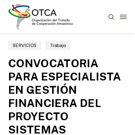
Skip
Menu
to
Menu
buscar
main
content
SERVICIOS
Trabajo
CONVOCATORIA
PARA ESPECIALISTA
EN GESTIÓN
FINANCIERA DEL
PROYECTO
SISTEMAS