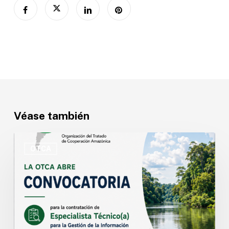
Véase también
OTCA
abre
OTCA
convocatoria
para
Especialista
Técnico(a)
en
Gestión
de