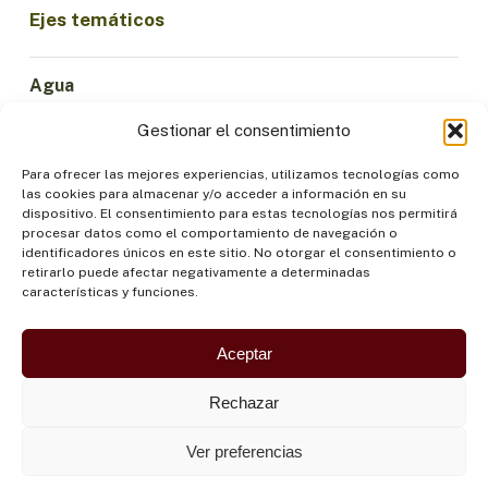
Ejes temáticos
Agua
Ciencia e Innovación
Gestionar el consentimiento
Clima
Economía Sostenible
Para ofrecer las mejores experiencias, utilizamos tecnologías como
las cookies para almacenar y/o acceder a información en su
Bosques y Biodiversidad
dispositivo. El consentimiento para estas tecnologías nos permitirá
Institucionalidad
procesar datos como el comportamiento de navegación o
identificadores únicos en este sitio. No otorgar el consentimiento o
Participación
retirarlo puede afectar negativamente a determinadas
Pueblos Indígenas
características y funciones.
Salud y Alimentación
Seguridad
Aceptar
Rechazar
Ver preferencias