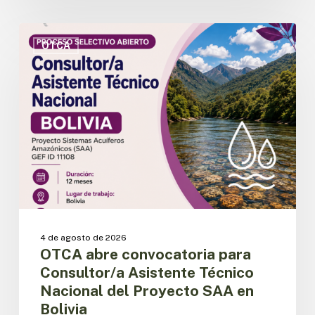
OTCA
abre
OTCA
convocatoria
para
Consultor/a
Asistente
Técnico
Nacional
del
Proyecto
SAA
en
Bolivia
4 de agosto de 2026
OTCA abre convocatoria para
Consultor/a Asistente Técnico
Nacional del Proyecto SAA en
Bolivia