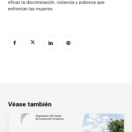
eficaz la discriminación, violencia y pobreza que
enfrentan las mujeres.
Véase también
OTCA
abre
OTCA
convocatoria