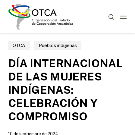
Skip
Menu
to
Menu
buscar
main
content
OTCA
Pueblos indígenas
DÍA INTERNACIONAL
DE LAS MUJERES
INDÍGENAS:
CELEBRACIÓN Y
COMPROMISO
10 de septiembre de 2024