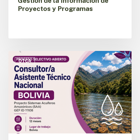
Gestión de la Información de
Proyectos y Programas
OTCA
abre
OTCA
convocatoria
para
Consultor/a
Asistente
Técnico
Nacional
del
Proyecto
SAA
en
Bolivia