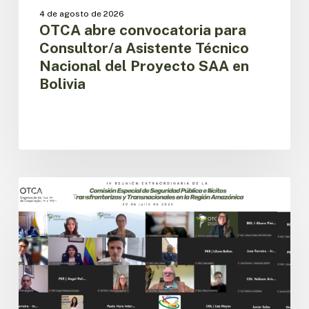
4 de agosto de 2026
OTCA abre convocatoria para
Consultor/a Asistente Técnico
Nacional del Proyecto SAA en
Bolivia
Países
amazónicos
CESPIT
avanzan
en
la
implementación
de
la
agenda