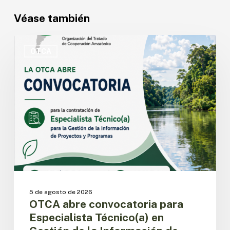
Véase también
OTCA
abre
OTCA
convocatoria
para
Especialista
Técnico(a)
en
Gestión
de
la
Información
de
Proyectos
y
5 de agosto de 2026
Programas
OTCA abre convocatoria para
Especialista Técnico(a) en