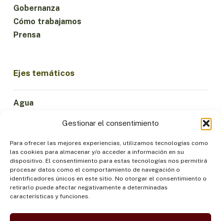
Gobernanza
Cómo trabajamos
Prensa
Ejes temáticos
Agua
Ciencia e Innovación
Gestionar el consentimiento
Clima
Economía Sostenible
Para ofrecer las mejores experiencias, utilizamos tecnologías como
las cookies para almacenar y/o acceder a información en su
Bosques y Biodiversidad
dispositivo. El consentimiento para estas tecnologías nos permitirá
Institucionalidad
procesar datos como el comportamiento de navegación o
identificadores únicos en este sitio. No otorgar el consentimiento o
Participación
retirarlo puede afectar negativamente a determinadas
Pueblos Indígenas
características y funciones.
Salud y Alimentación