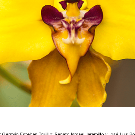
; Germán Esteban Trujillo; Renato Ismael Jaramillo y José Luis R