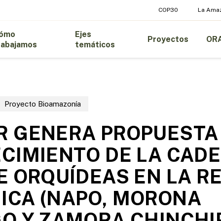
COP30
La Ama
ómo
Ejes
Proyectos
OR
rabajamos
temáticos
Proyecto Bioamazonía
 GENERA PROPUESTA 
CIMIENTO DE LA CAD
E ORQUÍDEAS EN LA R
ICA (NAPO, MORONA
O Y ZAMORA CHINCHI