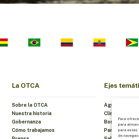
La OTCA
Ejes temát
Sobre la OTCA
Agua
Nuestra historia
Clima
Para ofrece
Gobernanza
Bosques y Bio
para almace
Cómo trabajamos
Participación
para estas
de navegaci
Prensa
Salud y Alime