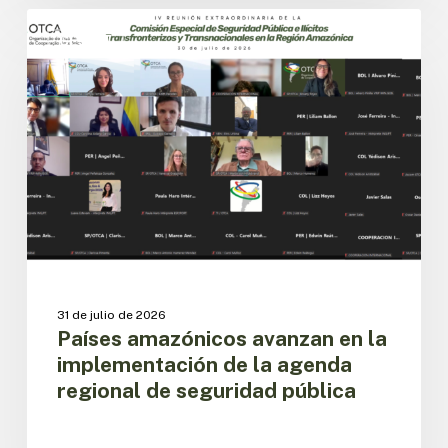
Países
amazónicos
CESPIT
avanzan
en
la
implementación
de
la
agenda
regional
de
seguridad
pública
31 de julio de 2026
Países amazónicos avanzan en la
implementación de la agenda
regional de seguridad pública