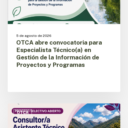
de
la
Información
de
Proyectos
y
5 de agosto de 2026
Programas
OTCA abre convocatoria para
Especialista Técnico(a) en
Gestión de la Información de
Proyectos y Programas
OTCA
abre
OTCA
convocatoria
para