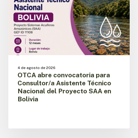
Consultor/a
Asistente
Técnico
Nacional
del
Proyecto
SAA
en
Bolivia
4 de agosto de 2026
OTCA abre convocatoria para
Consultor/a Asistente Técnico
Nacional del Proyecto SAA en
Bolivia