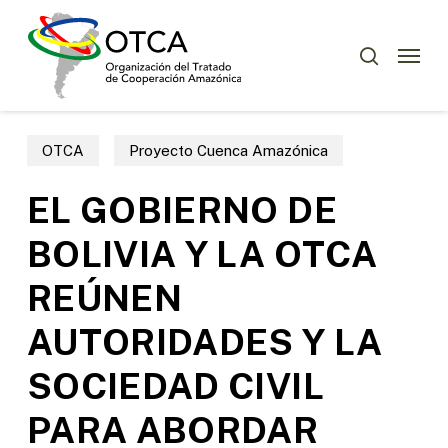
Skip
Menu
to
Menu
buscar
main
content
OTCA
Proyecto Cuenca Amazónica
EL GOBIERNO DE
BOLIVIA Y LA OTCA
REÚNEN
AUTORIDADES Y LA
SOCIEDAD CIVIL
PARA ABORDAR