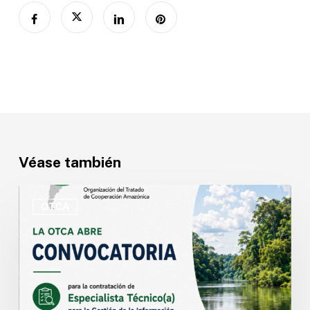
Véase también
OTCA
abre
OTCA
convocatoria
para
Especialista
Técnico(a)
en
Gestión