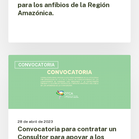
para los anfibios de la Región
la
implementación
Amazónica.
de
la
CITES
para
los
anfibios
Convocatoria
de
para
CONVOCATORIA
la
contratar
Región
un
Amazónica.
Consultor
para
apoyar
a
los
Países
28 de abril de 2023
miembros
Convocatoria para contratar un
de
Consultor para apoyar a los