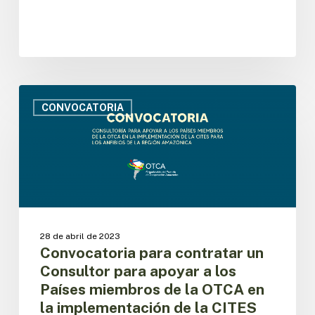
CITES
para
las
tortugas,
cocodrilos
y
Convocatoria
caimanes
para
CONVOCATORIA
de
contratar
la
un
Región
Consultor
Amazónica.
para
apoyar
a
los
Países
28 de abril de 2023
miembros
Convocatoria para contratar un
de
Consultor para apoyar a los
la
Países miembros de la OTCA en
OTCA
la implementación de la CITES
en