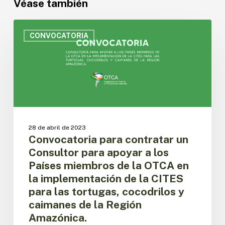
Véase también
Convocatoria
para
CONVOCATORIA
contratar
un
Consultor
para
apoyar
a
los
Países
28 de abril de 2023
miembros
Convocatoria para contratar un
de
Consultor para apoyar a los
la
Países miembros de la OTCA en
OTCA
la implementación de la CITES
en
para las tortugas, cocodrilos y
la
implementación
caimanes de la Región
de
Amazónica.
la