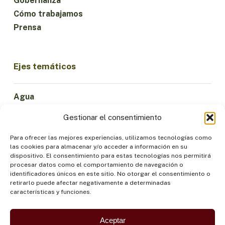
Gobernanza
Cómo trabajamos
Prensa
Ejes temáticos
Agua
Ciencia e Innovación
Gestionar el consentimiento
Clima
Economía Sostenible
Para ofrecer las mejores experiencias, utilizamos tecnologías como
las cookies para almacenar y/o acceder a información en su
Bosques y Biodiversidad
dispositivo. El consentimiento para estas tecnologías nos permitirá
Institucionalidad
procesar datos como el comportamiento de navegación o
identificadores únicos en este sitio. No otorgar el consentimiento o
Participación
retirarlo puede afectar negativamente a determinadas
Pueblos Indígenas
características y funciones.
Salud y Alimentación
Seguridad
Aceptar