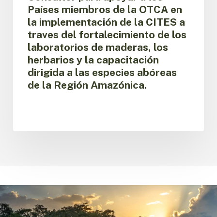
la
Países miembros de la OTCA en
OTCA
la implementación de la CITES a
en
traves del fortalecimiento de los
la
implementación
laboratorios de maderas, los
de
herbarios y la capacitación
la
dirigida a las especies abóreas
CITES
de la Región Amazónica.
a
traves
del
fortalecimiento
de
los
laboratorios
de
maderas,
los
herbarios
y
la