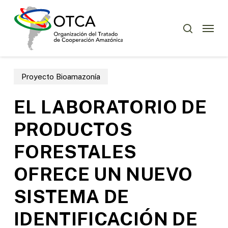
Skip
Menu
to
Menu
buscar
main
content
Proyecto Bioamazonía
EL LABORATORIO DE
PRODUCTOS
FORESTALES
OFRECE UN NUEVO
SISTEMA DE
IDENTIFICACIÓN DE