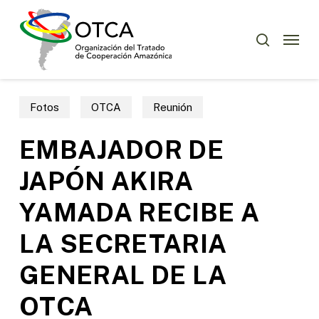
Skip
Menu
to
Menu
buscar
main
content
Fotos
OTCA
Reunión
EMBAJADOR DE
JAPÓN AKIRA
YAMADA RECIBE A
LA SECRETARIA
GENERAL DE LA
OTCA