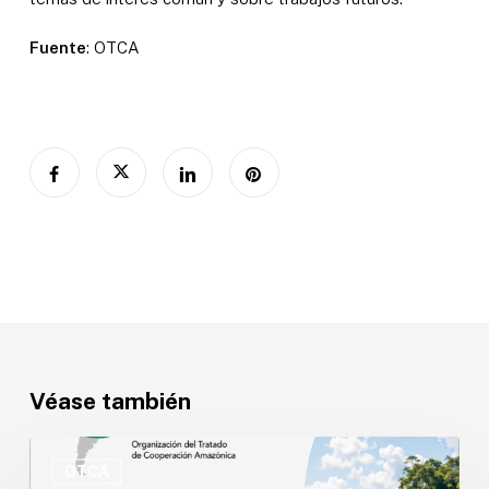
Fuente
: OTCA
Véase también
OTCA
abre
OTCA