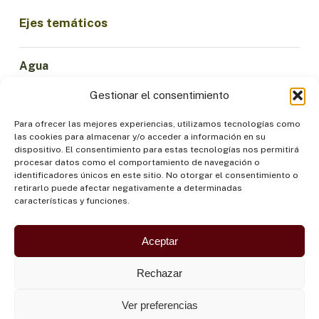
Ejes temáticos
Agua
Ciencia e Innovación
Gestionar el consentimiento
Clima
Economía Sostenible
Para ofrecer las mejores experiencias, utilizamos tecnologías como
las cookies para almacenar y/o acceder a información en su
Bosques y Biodiversidad
dispositivo. El consentimiento para estas tecnologías nos permitirá
Institucionalidad
procesar datos como el comportamiento de navegación o
identificadores únicos en este sitio. No otorgar el consentimiento o
Participación
retirarlo puede afectar negativamente a determinadas
Pueblos Indígenas
características y funciones.
Salud y Alimentación
Seguridad
Aceptar
Rechazar
Ver preferencias