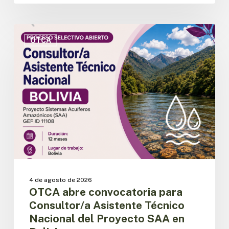
OTCA
abre
OTCA
convocatoria
para
Consultor/a
Asistente
Técnico
Nacional
del
Proyecto
SAA
en
Bolivia
4 de agosto de 2026
OTCA abre convocatoria para
Consultor/a Asistente Técnico
Nacional del Proyecto SAA en