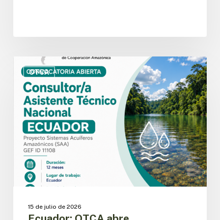
Ecuador:
OTCA
OTCA
abre
convocatoria
para
Consultor/a
Asistente
Técnico
Nacional
del
Proyecto
SAA
15 de julio de 2026
Ecuador: OTCA abre