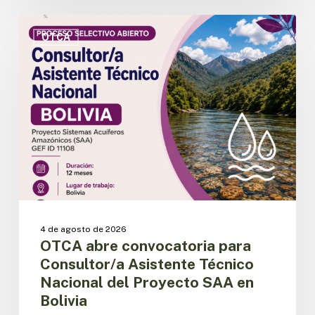
OTCA
abre
OTCA
convocatoria
para
Consultor/a
Asistente
Técnico
Nacional
del
Proyecto
SAA
en
Bolivia
4 de agosto de 2026
OTCA abre convocatoria para
Consultor/a Asistente Técnico
Nacional del Proyecto SAA en
Bolivia