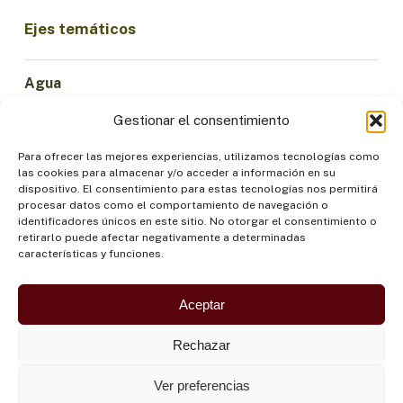
Ejes temáticos
Agua
Ciencia e Innovación
Gestionar el consentimiento
Clima
Economía Sostenible
Para ofrecer las mejores experiencias, utilizamos tecnologías como
las cookies para almacenar y/o acceder a información en su
Bosques y Biodiversidad
dispositivo. El consentimiento para estas tecnologías nos permitirá
Institucionalidad
procesar datos como el comportamiento de navegación o
identificadores únicos en este sitio. No otorgar el consentimiento o
Participación
retirarlo puede afectar negativamente a determinadas
Pueblos Indígenas
características y funciones.
Salud y Alimentación
Seguridad
Aceptar
Rechazar
Ver preferencias