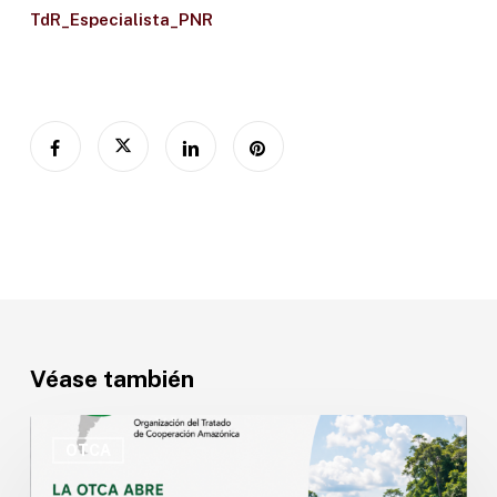
TdR_Especialista_PNR
Véase también
OTCA
abre
OTCA
convocatoria