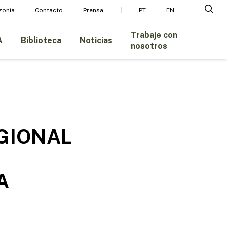
Menu
busc
zonía
Contacto
Prensa
PT
EN
Trabaje con
A
Biblioteca
Noticias
nosotros
GIONAL
A