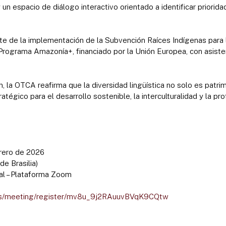
 un espacio de diálogo interactivo orientado a identificar priorida
rte de la implementación de la Subvención Raíces Indígenas para
rograma Amazonía+, financiado por la Unión Europea, con asiste
la OTCA reafirma que la diversidad lingüística no solo es patrimo
ratégico para el desarrollo sostenible, la interculturalidad y la pro
o
rero de 2026
de Brasilia)
al – Plataforma Zoom
us/meeting/register/mv8u_9j2RAuuvBVqK9CQtw