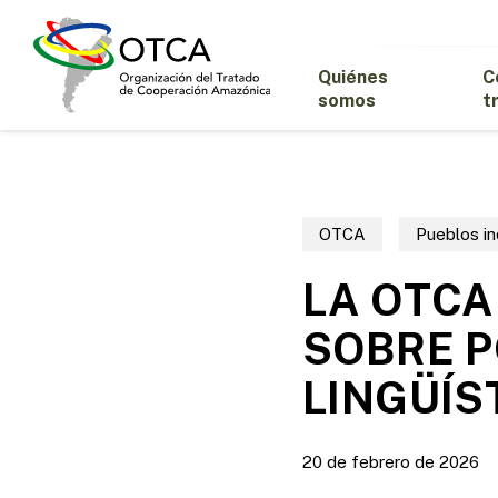
Skip
to
main
Quiénes
C
content
somos
t
OTCA
Pueblos i
LA OTCA
SOBRE P
LINGÜÍS
20 de febrero de 2026