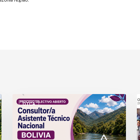
OTCA
P
abre
a
OTCA
convocatoria
a
para
e
Consultor/a
l
Asistente
i
Técnico
d