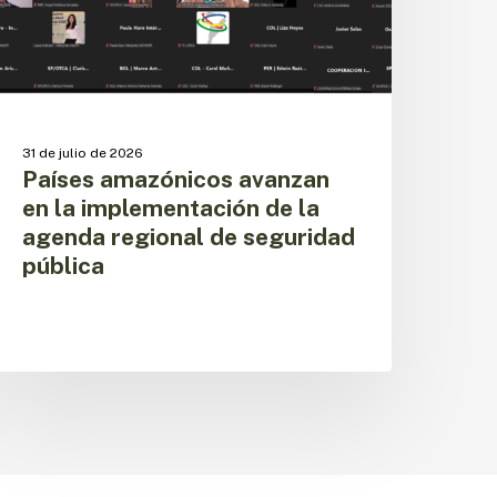
a
genda
egional
e
eguridad
ública
31 de julio de 2026
Países amazónicos avanzan
en la implementación de la
agenda regional de seguridad
pública