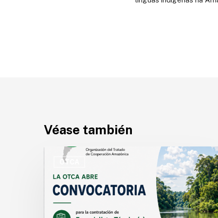
Véase también
OTCA
abre
OTCA
convocatoria
para
Especialista
Técnico(a)
en