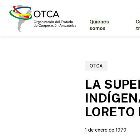
Skip
to
main
Quiénes
C
content
somos
t
OTCA
LA SUPE
INDÍGEN
LORETO 
1 de enero de 1970