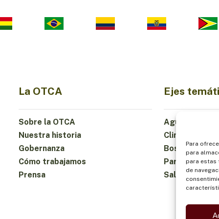
La OTCA
Ejes temát
Sobre la OTCA
Agua
Nuestra historia
Clima
Para ofrece
Gobernanza
Bosques y Bio
para almace
Cómo trabajamos
Participación
para estas
de navegaci
Prensa
Salud y Alime
consentimie
característ
A