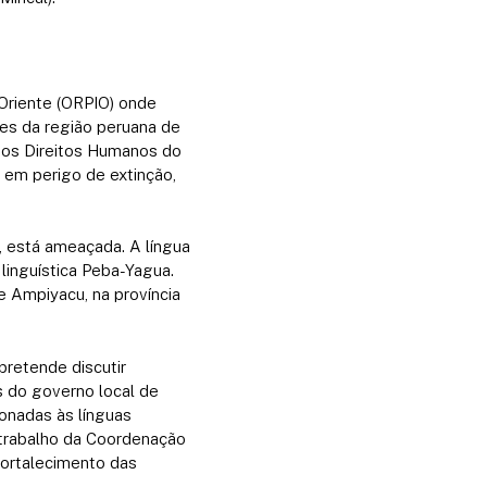
 Oriente (ORPIO) onde
des da região peruana de
 dos Direitos Humanos do
 em perigo de extinção,
s, está ameaçada.
A língua
linguística Peba-Yagua.
e Ampiyacu, na província
retende discutir
es do governo local de
cionadas às línguas
 trabalho da Coordenação
fortalecimento das