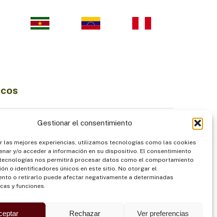
icos
Ciencia e Innovación
Gestionar el consentimiento
Economía Sostenible
r las mejores experiencias, utilizamos tecnologías como las cookies
diversidad
Institucionalidad
nar y/o acceder a información en su dispositivo. El consentimiento
Pueblos Indígenas
 tecnologías nos permitirá procesar datos como el comportamiento
ón o identificadores únicos en este sitio. No otorgar el
ntación
Seguridad
nto o retirarlo puede afectar negativamente a determinadas
icas y funciones.
ceptar
Rechazar
Ver preferencias