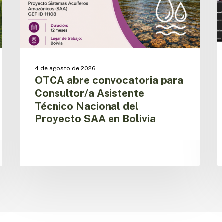
Nacional
l
del
a
Proyecto
r
SAA
d
en
s
Bolivia
p
4 de agosto de 2026
OTCA abre convocatoria para
Consultor/a Asistente
Técnico Nacional del
Proyecto SAA en Bolivia