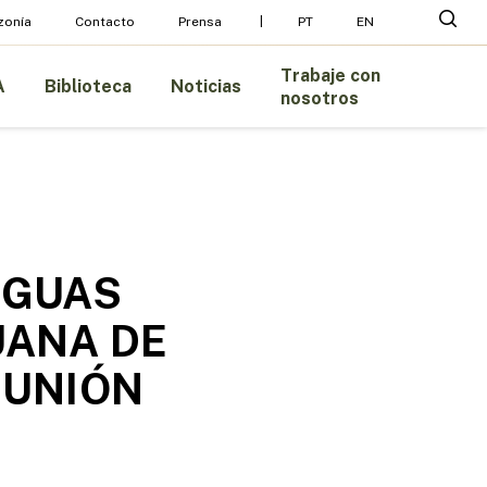
Menu
busc
zonía
Contacto
Prensa
PT
EN
Trabaje con
A
Biblioteca
Noticias
nosotros
NGUAS
UANA DE
EUNIÓN