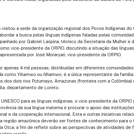
 visitou a sede da organização regional dos Povos Indígenas do
abordar a busca pelas línguas indígenas faladas pelas comunida
anhado por Gabriel Laspina, técnico da Secretaria da Mulher e
omo vice-presidente da ORPIO, discutindo a situação das línguas
, apresentada por José Moraryari, vice-presidente da ORPIO.
por apenas 4 mil pessoas, distribuídas em diferentes comunidade
 como Yihamwo ou ñihamwo, é a única representante da família 
as dos dois rios Putumayo, Amazonas (fronteira com a Colômbia) 
lla, departamento de Loreto.
UNESCO para as línguas indígenas, o vice-presidente da ORPIO p
vivência da sua língua materna e procurar o apoio das instituiçõ
onal e da cooperação internacional.
Esta e outras iniciativas rela
 na região amazônica deverão ser fontes de conhecimento para o
 Otca, a fim de refletir sobre as perspectivas de atividades de 
zônia região.