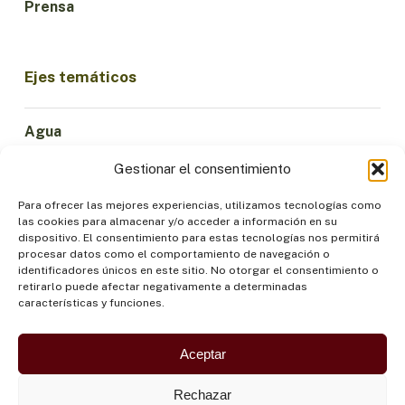
Prensa
Ejes temáticos
Agua
Ciencia e Innovación
Gestionar el consentimiento
Clima
Economía Sostenible
Para ofrecer las mejores experiencias, utilizamos tecnologías como
las cookies para almacenar y/o acceder a información en su
Bosques y Biodiversidad
dispositivo. El consentimiento para estas tecnologías nos permitirá
Institucionalidad
procesar datos como el comportamiento de navegación o
identificadores únicos en este sitio. No otorgar el consentimiento o
Participación
retirarlo puede afectar negativamente a determinadas
Pueblos Indígenas
características y funciones.
Salud y Alimentación
Seguridad
Aceptar
Rechazar