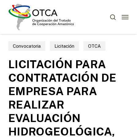
Skip
Menu
to
Menu
buscar
main
content
Convocatoria
Licitación
OTCA
LICITACIÓN PARA
CONTRATACIÓN DE
EMPRESA PARA
REALIZAR
EVALUACIÓN
HIDROGEOLÓGICA,