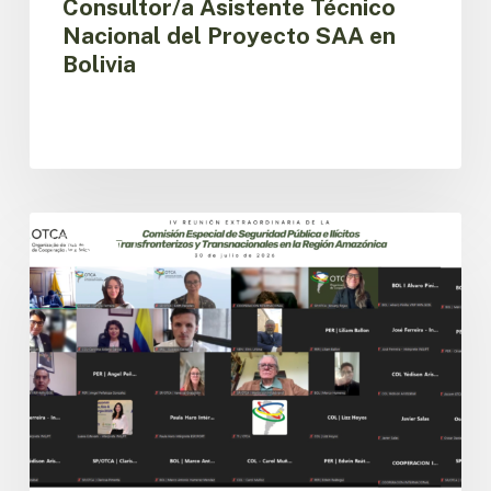
Consultor/a Asistente Técnico
Nacional del Proyecto SAA en
Bolivia
Países
amazónicos
CESPIT
avanzan
en
la
implementación
de
la
agenda
regional
de
seguridad