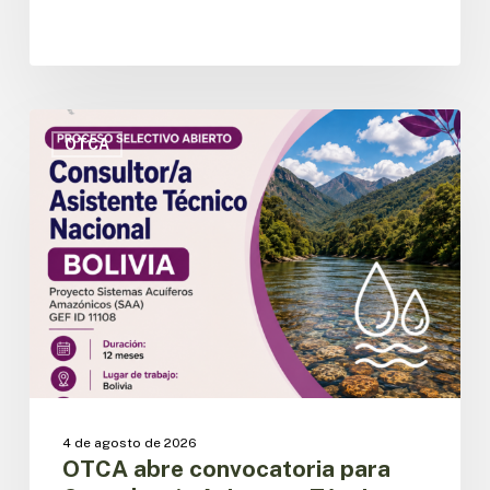
OTCA
abre
OTCA
convocatoria
para
Consultor/a
Asistente
Técnico
Nacional
del
Proyecto
SAA
en
Bolivia
4 de agosto de 2026
OTCA abre convocatoria para