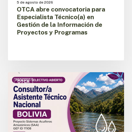
5 de agosto de 2026
Programas
OTCA abre convocatoria para
Especialista Técnico(a) en
Gestión de la Información de
Proyectos y Programas
OTCA
abre
OTCA
convocatoria
para
Consultor/a
Asistente
Técnico
Nacional
del