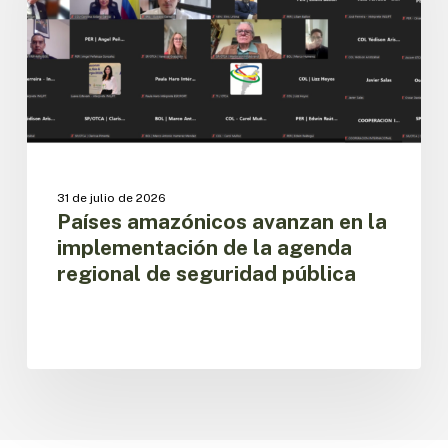
implementación
de
la
agenda
regional
de
seguridad
pública
31 de julio de 2026
Países amazónicos avanzan en la
implementación de la agenda
regional de seguridad pública