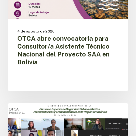
Proyecto
SAA
en
Bolivia
4 de agosto de 2026
OTCA abre convocatoria para
Consultor/a Asistente Técnico
Nacional del Proyecto SAA en
Bolivia
Países
amazónicos
CESPIT
avanzan
en
la