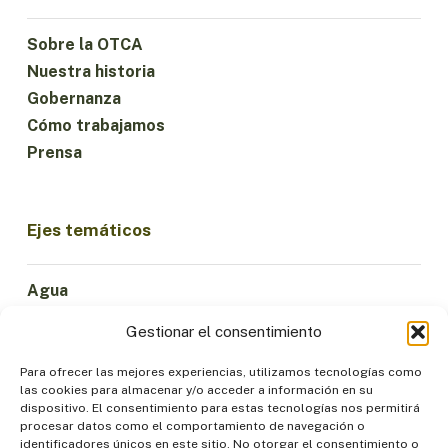
Sobre la OTCA
Nuestra historia
Gobernanza
Cómo trabajamos
Prensa
Ejes temáticos
Agua
Ciencia e Innovación
Gestionar el consentimiento
Clima
Economía Sostenible
Para ofrecer las mejores experiencias, utilizamos tecnologías como
las cookies para almacenar y/o acceder a información en su
Bosques y Biodiversidad
dispositivo. El consentimiento para estas tecnologías nos permitirá
Institucionalidad
procesar datos como el comportamiento de navegación o
identificadores únicos en este sitio. No otorgar el consentimiento o