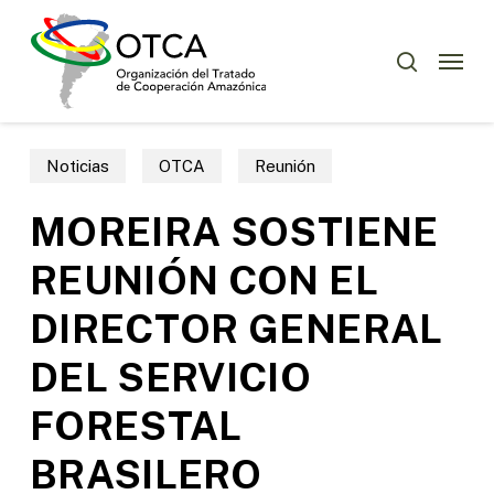
Skip
Menu
to
Menu
buscar
main
content
Noticias
OTCA
Reunión
MOREIRA SOSTIENE
REUNIÓN CON EL
DIRECTOR GENERAL
DEL SERVICIO
FORESTAL
BRASILERO