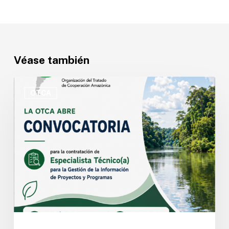
Véase también
OTCA
abre
OTCA
convocatoria
para
Especialista
Técnico(a)
en
Gestión
de
la
Información
de
Proyectos
y