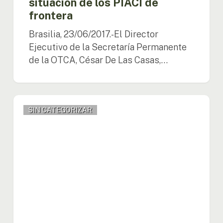
situación de los PIACI de
frontera
frontera
Brasilia, 23/06/2017.-El Director
Ejecutivo de la Secretaría Permanente
de la OTCA, César De Las Casas,…
SP/OTCA
SIN CATEGORIZAR
realiza
el
III
Comité
Directivo
del
Proyecto
Monitoreo