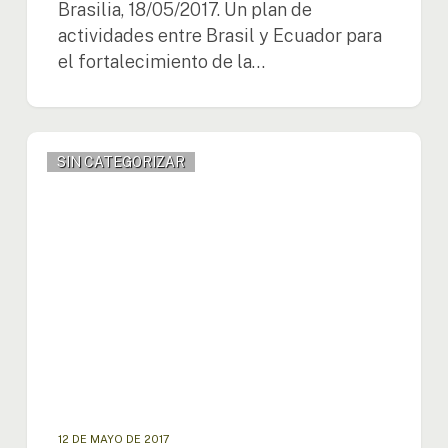
Brasilia, 18/05/2017. Un plan de
actividades entre Brasil y Ecuador para
el fortalecimiento de la…
Grupo
SIN CATEGORIZAR
AD
Hoc
de
Trabajo
se
reúne
para
analizar
propuesta
de
financiamiento
de
largo
12 DE MAYO DE 2017