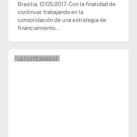
Brasilia, 12/05/2017.-Con la finalidad de
continuar trabajando en la
consolidación de una estrategia de
financiamiento…
Los
SIN CATEGORIZAR
40
años
del
Tratado
y
su
incidencia
en
el
desarrollo
en
la