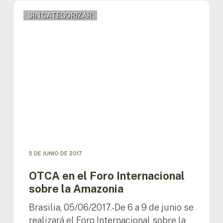
OTCA
SIN CATEGORIZAR
en
el
Foro
Internacional
sobre
la
Amazonia
5 DE JUNIO DE 2017
OTCA en el Foro Internacional
sobre la Amazonia
Brasilia, 05/06/2017.-De 6 a 9 de junio se
realizará el Foro Internacional sobre la