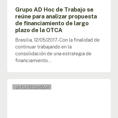
plazo
de
Grupo AD Hoc de Trabajo se
la
reúne para analizar propuesta
OTCA
de financiamiento de largo
plazo de la OTCA
Brasilia, 12/05/2017.-Con la finalidad de
continuar trabajando en la
consolidación de una estrategia de
financiamiento…
Representante
SIN CATEGORIZAR
de
la
OTCA
participó
de
reunión