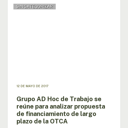
Grupo
SIN CATEGORIZAR
AD
Hoc
de
Trabajo
se
reúne
para
analizar
propuesta
de
financiamiento
de
largo
12 DE MAYO DE 2017
plazo
de
Grupo AD Hoc de Trabajo se
la
reúne para analizar propuesta
OTCA
de financiamiento de largo
plazo de la OTCA