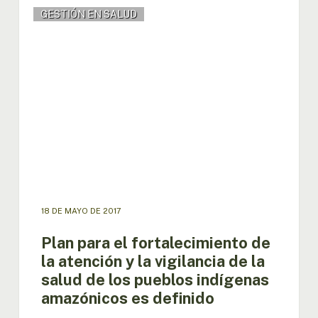
GESTIÓN EN SALUD
para
el
fortalecimiento
de
la
atención
y
la
vigilancia
de
la
salud
de
18 DE MAYO DE 2017
los
pueblos
Plan para el fortalecimiento de
indígenas
la atención y la vigilancia de la
amazónicos
salud de los pueblos indígenas
es
amazónicos es definido
definido