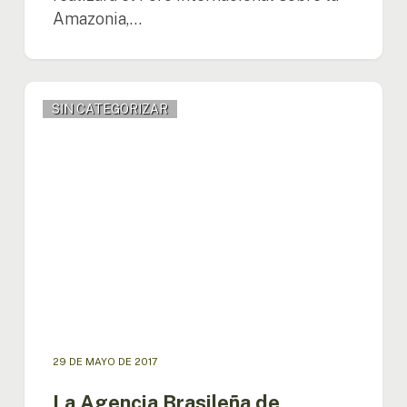
Amazonia,…
La
SIN CATEGORIZAR
Agencia
Brasileña
de
Cooperación
conmemora
sus
30
años
29 DE MAYO DE 2017
La Agencia Brasileña de