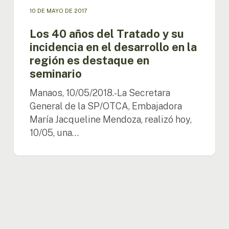
región
10 DE MAYO DE 2017
es
destaque
Los 40 años del Tratado y su
en
incidencia en el desarrollo en la
seminario
región es destaque en
seminario
Manaos, 10/05/2018.-La Secretara
General de la SP/OTCA, Embajadora
María Jacqueline Mendoza, realizó hoy,
10/05, una…