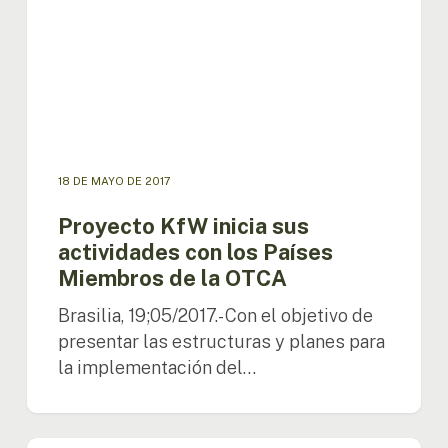
los
Países
Miembros
de
la
OTCA
18 DE MAYO DE 2017
Proyecto KfW inicia sus
actividades con los Países
Miembros de la OTCA
Brasilia, 19;05/2017.- Con el objetivo de
presentar las estructuras y planes para
la implementación del…
Plan