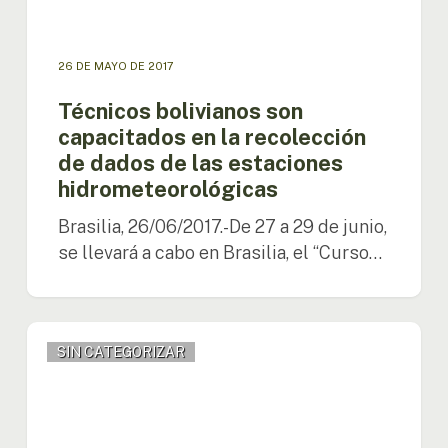
estaciones
hidrometeorológicas
26 DE MAYO DE 2017
Técnicos bolivianos son
capacitados en la recolección
de dados de las estaciones
hidrometeorológicas
Brasilia, 26/06/2017.-De 27 a 29 de junio,
se llevará a cabo en Brasilia, el “Curso…
Proyecto
SIN CATEGORIZAR
KfW
inicia
sus
actividades
con