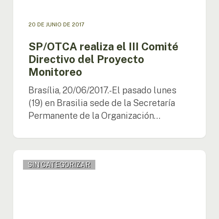
20 DE JUNIO DE 2017
SP/OTCA realiza el III Comité
Directivo del Proyecto
Monitoreo
Brasília, 20/06/2017.-El pasado lunes
(19) en Brasilia sede de la Secretaría
Permanente de la Organización…
Representante
SIN CATEGORIZAR
de
la
OTCA
participó
de