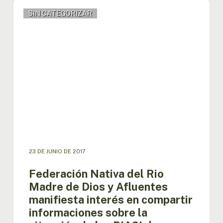
Federación
SIN CATEGORIZAR
Nativa
del
Rio
Madre
de
Dios
y
Afluentes
manifiesta
interés
en
compartir
informaciones
23 DE JUNIO DE 2017
sobre
la
Federación Nativa del Rio
situación
Madre de Dios y Afluentes
de
manifiesta interés en compartir
los
informaciones sobre la
PIACI
de