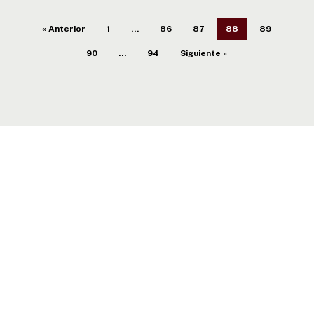
« Anterior
1
…
86
87
88
89
90
…
94
Siguiente »