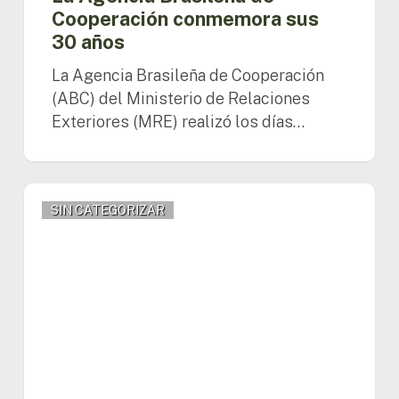
Cooperación conmemora sus
30 años
La Agencia Brasileña de Cooperación
(ABC) del Ministerio de Relaciones
Exteriores (MRE) realizó los días…
Técnicos
SIN CATEGORIZAR
bolivianos
son
capacitados
en
la
recolección
de
dados
de
las