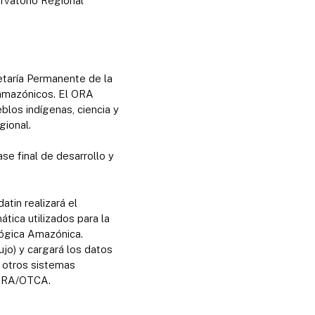
rvatorio Regional
etaría Permanente de la
 amazónicos. El ORA
blos indígenas, ciencia y
gional.
e final de desarrollo y
tin realizará el
tica utilizados para la
lógica Amazónica.
ujo) y cargará los datos
y otros sistemas
l ORA/OTCA.