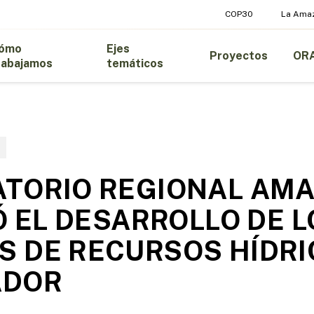
COP30
La Ama
ómo
Ejes
Proyectos
OR
rabajamos
temáticos
TORIO REGIONAL AMA
IÓ EL DESARROLLO DE 
 DE RECURSOS HÍDRI
ADOR