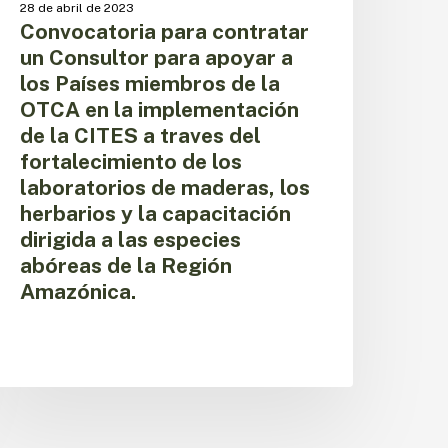
28 de abril de 2023
aíses
Convocatoria para contratar
iembros
un Consultor para apoyar a
e
los Países miembros de la
a
TCA
OTCA en la implementación
n
de la CITES a traves del
a
fortalecimiento de los
mplementación
laboratorios de maderas, los
e
herbarios y la capacitación
a
ITES
dirigida a las especies
abóreas de la Región
raves
Amazónica.
el
ortalecimiento
e
os
aboratorios
e
aderas,