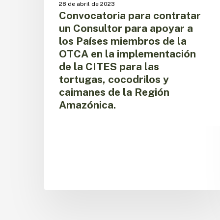
28 de abril de 2023
Países
Convocatoria para contratar
miembros
un Consultor para apoyar a
de
los Países miembros de la
la
OTCA
OTCA en la implementación
en
de la CITES para las
la
tortugas, cocodrilos y
implementación
caimanes de la Región
de
Amazónica.
la
CITES
para
las
tortugas,
cocodrilos
y
caimanes
de
la
Región