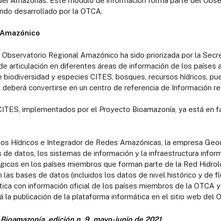
 del Amazonas. Este módulo de información forma parte del Obse
ndo desarrollado por la OTCA.
l Amazónico
 Observatorio Regional Amazónico ha sido priorizada por la Secr
 articulación en diferentes áreas de información de los países
 biodiversidad y especies CITES, bosques, recursos hídricos, pue
y deberá convertirse en un centro de referencia de Información re
ITES, implementados por el Proyecto Bioamazonía, ya está en fas
os Hídricos e Integrador de Redes Amazónicas, la empresa Geoda
de datos, los sistemas de información y la infraestructura informá
ógicos en los países miembros que forman parte de la Red Hidro
las bases de datos (incluidos los datos de nivel histórico y de fl
tica con información oficial de los países miembros de la OTCA 
ará la publicación de la plataforma informática en el sitio web de
 Bioamazonía, edición n. 9, mayo-junio de 2021.