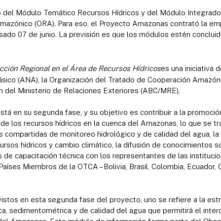
llo del Módulo Temático Recursos Hídricos y del Módulo Integra
mazónico (ORA). Para eso, el Proyecto Amazonas contrató la e
sado 07 de junio. La previsión es que los módulos estén concluid
ción Regional en el Área de Recursos Hídricos
es una iniciativa 
ico (ANA), la Organización del Tratado de Cooperación Amazóni
n del Ministerio de Relaciones Exteriores (ABC/MRE).
á en su segunda fase, y su objetivo es contribuir a la promoció
de los recursos hídricos en la cuenca del Amazonas, lo que se tr
 compartidas de monitoreo hidrológico y de calidad del agua, la 
rsos hídricos y cambio climático, la difusión de conocimientos so
 de capacitación técnica con los representantes de las instituci
 Países Miembros de la OTCA – Bolivia, Brasil, Colombia, Ecuador,
istos en esta segunda fase del proyecto, uno se refiere a la es
ca, sedimentométrica y de calidad del agua que permitirá el inte