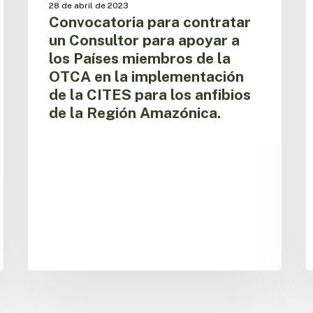
28 de abril de 2023
Países
P
Convocatoria para contratar
miembros
m
un Consultor para apoyar a
de
d
los Países miembros de la
la
l
OTCA
O
OTCA en la implementación
en
e
de la CITES para los anfibios
la
l
de la Región Amazónica.
implementación
i
de
d
la
l
CITES
C
para
a
los
t
anfibios
d
de
f
la
d
Región
l
Amazónica.
l
d
m