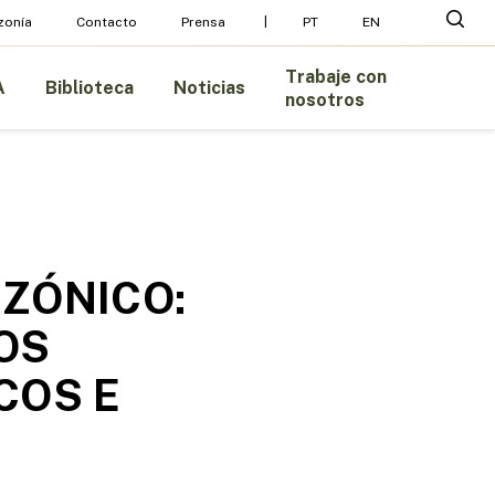
Menu
busc
zonía
Contacto
Prensa
PT
EN
Trabaje con
A
Biblioteca
Noticias
nosotros
ZÓNICO:
LOS
COS E