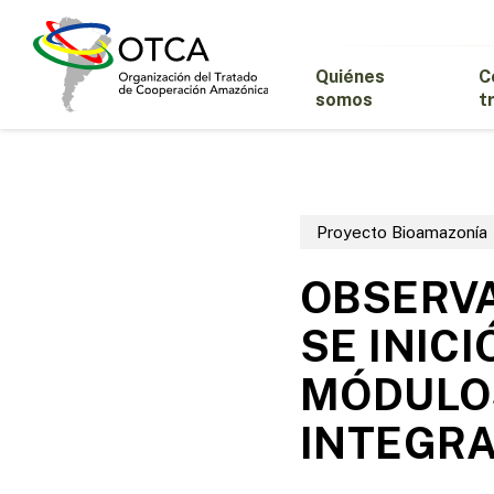
Skip
to
main
Quiénes
C
content
somos
t
Proyecto Bioamazonía
OBSERVA
SE INIC
MÓDULOS
INTEGR