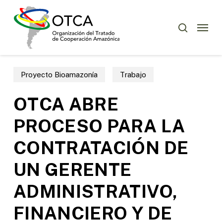
Skip
Menu
to
Menu
buscar
main
content
Proyecto Bioamazonía
Trabajo
OTCA ABRE
PROCESO PARA LA
CONTRATACIÓN DE
UN GERENTE
ADMINISTRATIVO,
FINANCIERO Y DE