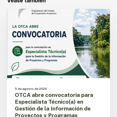
Véase también
OTCA
abre
OTCA
convocatoria
para
Especialista
Técnico(a)
en
Gestión
de
la
Información
de
Proyectos
y
5 de agosto de 2026
Programas
OTCA abre convocatoria para
Especialista Técnico(a) en
Gestión de la Información de
Proyectos y Programas