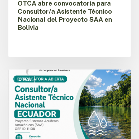
OTCA abre convocatoria para
Consultor/a Asistente Técnico
Nacional del Proyecto SAA en
Bolivia
Ecuador:
OTCA
OTCA
abre
convocatoria
para
Consultor/a
Asistente
Técnico
Nacional
del