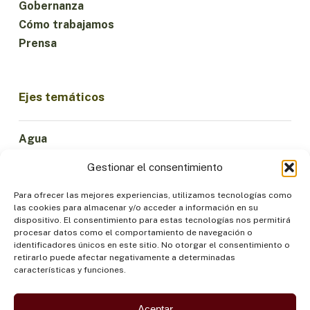
Gobernanza
Cómo trabajamos
Prensa
Ejes temáticos
Agua
Ciencia e Innovación
Gestionar el consentimiento
Clima
Economía Sostenible
Para ofrecer las mejores experiencias, utilizamos tecnologías como
las cookies para almacenar y/o acceder a información en su
Bosques y Biodiversidad
dispositivo. El consentimiento para estas tecnologías nos permitirá
Institucionalidad
procesar datos como el comportamiento de navegación o
identificadores únicos en este sitio. No otorgar el consentimiento o
Participación
retirarlo puede afectar negativamente a determinadas
Pueblos Indígenas
características y funciones.
Salud y Alimentación
Seguridad
Aceptar