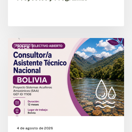
OTCA
abre
OTCA
convocatoria
para
Consultor/a
Asistente
Técnico
Nacional
del
Proyecto
SAA
en
Bolivia
4 de agosto de 2026