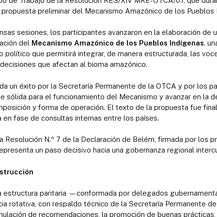
upo de Trabajo de la Resolución RES/XIV MRE-OTCA/07, que duran
la propuesta preliminar del Mecanismo Amazónico de los Pueblos 
nsas sesiones, los participantes avanzaron en la elaboración de 
eación del
Mecanismo Amazónico de los Pueblos Indígenas
, u
go político que permitirá integrar, de manera estructurada, las vo
 decisiones que afectan al bioma amazónico.
da un éxito por la Secretaría Permanente de la OTCA y por los pa
e sólida para el funcionamiento del Mecanismo y avanzar en la de
omposición y forma de operación. El texto de la propuesta fue fina
a en fase de consultas internas entre los países.
 la Resolución N.º 7 de la Declaración de Belém, firmada por los 
presenta un paso decisivo hacia una gobernanza regional intercult
strucción
a estructura paritaria —conformada por delegados gubernamenta
ia rotativa, con respaldo técnico de la Secretaría Permanente de
mulación de recomendaciones, la promoción de buenas prácticas, 