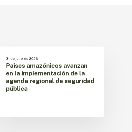
aíses
mazónicos
CESPIT
31 de julio de 2026
vanzan
Países amazónicos avanzan
n
en la implementación de la
a
agenda regional de seguridad
mplementación
pública
e
a
genda
egional
e
eguridad
ública