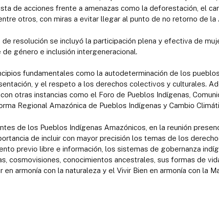
sta de acciones frente a amenazas como la deforestación, el cam
entre otros, con miras a evitar llegar al punto de no retorno de l
de resolución se incluyó la participación plena y efectiva de muj
de género e inclusión intergeneracional.
ncipios fundamentales como la autodeterminación de los pueblos,
entación, y el respeto a los derechos colectivos y culturales. A
 con otras instancias como el Foro de Pueblos Indígenas, Comun
taforma Regional Amazónica de Pueblos Indígenas y Cambio Climáti
ntes de los Pueblos Indígenas Amazónicos, en la reunión presenci
tancia de incluir con mayor precisión los temas de los derechos a 
ento previo libre e información, los sistemas de gobernanza indíg
as, cosmovisiones, conocimientos ancestrales, sus formas de vida
r en armonía con la naturaleza y el Vivir Bien en armonía con la Ma