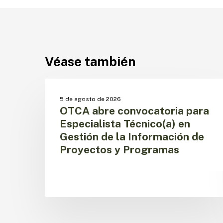
Véase también
OTCA
abre
OTCA
5 de agosto de 2026
convocatoria
OTCA abre convocatoria para
para
Especialista Técnico(a) en
Especialista
Gestión de la Información de
Técnico(a)
Proyectos y Programas
en
Gestión
de
la
Información
de
Proyectos