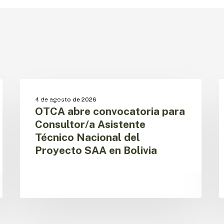
OTCA
P
abre
a
OTCA
4 de agosto de 2026
convocatoria
a
OTCA abre convocatoria para
para
e
Consultor/a Asistente
Consultor/a
l
Técnico Nacional del
Asistente
i
Proyecto SAA en Bolivia
Técnico
d
Nacional
l
del
a
Proyecto
r
SAA
d
en
s
Bolivia
p