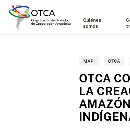
Skip
to
main
Quiénes
C
content
somos
t
MAPI
OTCA
OTCA CO
LA CREA
AMAZÓNI
INDÍGEN